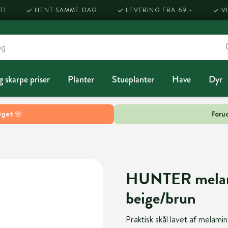
TI
HENT SAMME DAG
LEVERING FRA 69,-
V
g skarpe priser
Planter
Stueplanter
Have
Dyr
lget 🌸
Forud
HUNTER melami
beige/brun
Praktisk skål lavet af melamin