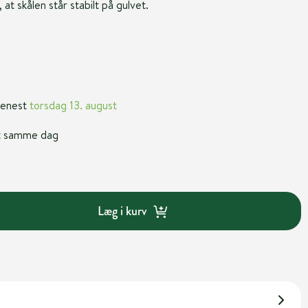
 at skålen står stabilt på gulvet.
 senest
torsdag 13. august
nt samme dag
Læg i kurv