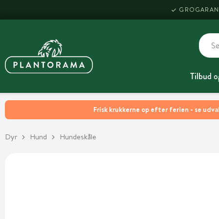
GROGARAN
Tilbud o
Frisk krukkerne op efter ferien - se udva
Dyr
Hund
Hundeskåle