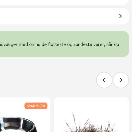
udvælger med omhu de flotteste og sundeste varer, når du
SPAR 51,80