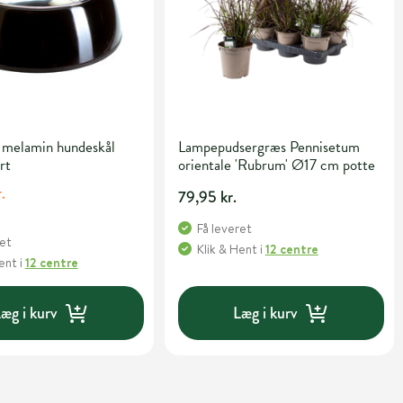
elamin hundeskål
Lampepudsergræs Pennisetum
rt
orientale 'Rubrum' Ø17 cm potte
.
79,95 kr.
Få leveret
ret
Klik & Hent
i
12 centre
Hent
i
12 centre
æg i kurv
Læg i kurv