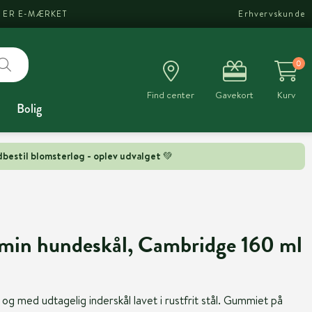
I ER E-MÆRKET
Erhvervskunde
0
Find center
Gavekort
Kurv
Bolig
bestil blomsterløg - oplev udvalget 💚
n hundeskål, Cambridge 160 ml
 og med udtagelig inderskål lavet i rustfrit stål. Gummiet på