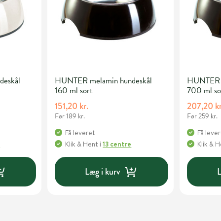
deskål
HUNTER melamin hundeskål
HUNTER m
160 ml sort
700 ml so
151,20 kr.
207,20 kr
Før 189 kr.
Før 259 kr.
Få leveret
Få leve
e
Klik & Hent
i
13 centre
Klik & 
Læg i kurv
L