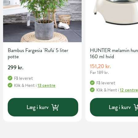
Bambus Fargesia 'Rufa' 5 liter
HUNTER melamin hun
potte
160 ml hvid
151,20 kr.
299 kr.
Før 189 kr.
Få leveret
Få leveret
Klik & Hent
i
13 centre
Klik & Hent
i
12 centr
Læg i kurv
Læg i kurv