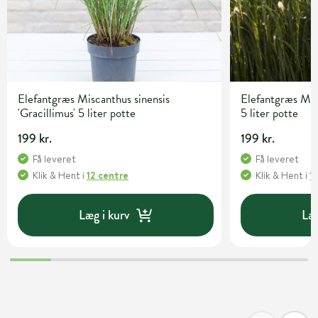
Elefantgræs Miscanthus sinensis
Elefantgræs Misc
'Gracillimus' 5 liter potte
5 liter potte
199 kr.
199 kr.
Få leveret
Få leveret
Klik & Hent
i
12 centre
Klik & Hent
i
1
Læg i kurv
Læg