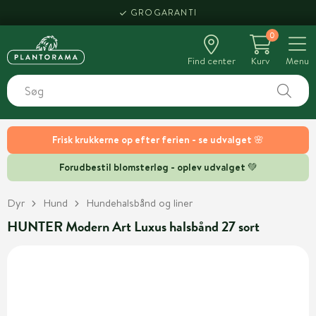
GROGARANTI
0
Find center
Kurv
Menu
Frisk krukkerne op efter ferien - se udvalget 🌸
Forudbestil blomsterløg - oplev udvalget 💚
Dyr
Hund
Hundehalsbånd og liner
HUNTER Modern Art Luxus halsbånd 27 sort