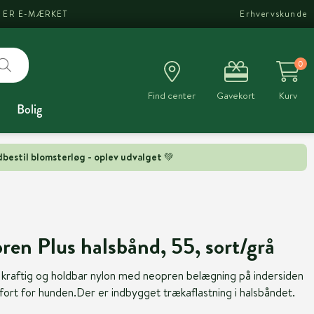
I ER E-MÆRKET
Erhvervskunde
0
Find center
Gavekort
Kurv
Bolig
bestil blomsterløg - oplev udvalget 💚
 Plus halsbånd, 55, sort/grå
 kraftig og holdbar nylon med neopren belægning på indersiden
ort for hunden.Der er indbygget trækaflastning i halsbåndet.