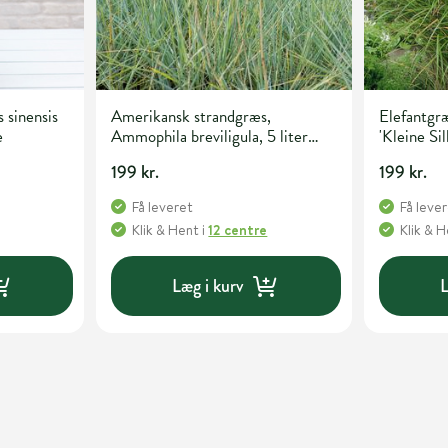
 sinensis
Amerikansk strandgræs,
Elefantgræ
e
Ammophila breviligula, 5 liter
'Kleine Sil
potte
199 kr.
199 kr.
Få leveret
Få leve
Klik & Hent
i
12 centre
Klik & 
Læg i kurv
L