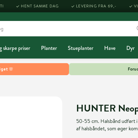
TI
HENT SAMME DAG
LEVERING FRA 69,-
V
g skarpe priser
Planter
Stueplanter
Have
Dyr
lget 🌸
Forud
HUNTER Neopren
50-55 cm. Halsbånd udført i
af halsbåndet, som øger komf