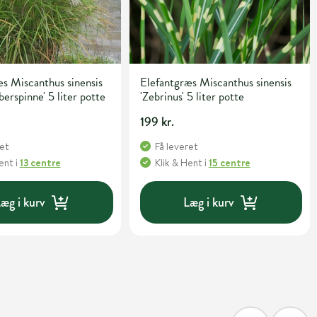
s Miscanthus sinensis
Elefantgræs Miscanthus sinensis
berspinne' 5 liter potte
'Zebrinus' 5 liter potte
199 kr.
ret
Få leveret
Hent
i
13 centre
Klik & Hent
i
15 centre
æg i kurv
Læg i kurv