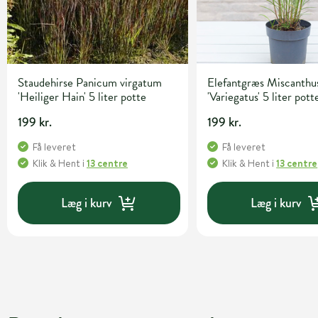
Staudehirse Panicum virgatum
Elefantgræs Miscanthus
'Heiliger Hain' 5 liter potte
'Variegatus' 5 liter pott
199 kr.
199 kr.
Få leveret
Få leveret
Klik & Hent
i
13 centre
Klik & Hent
i
13 centre
Læg i kurv
Læg i kurv