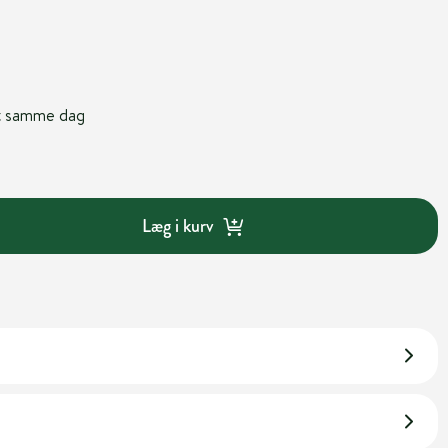
nt samme dag
Læg i kurv