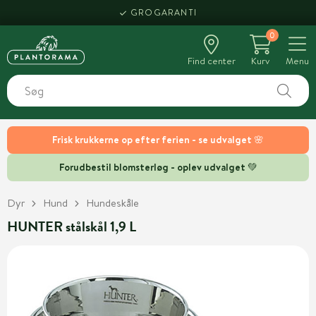
GROGARANTI
0
Find center
Kurv
Menu
Frisk krukkerne op efter ferien - se udvalget 🌸
Forudbestil blomsterløg - oplev udvalget 💚
Dyr
Hund
Hundeskåle
HUNTER stålskål 1,9 L