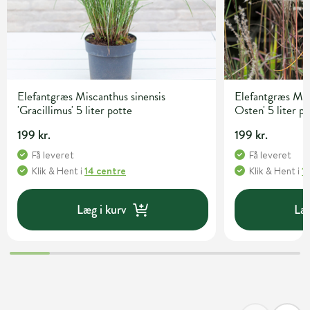
Elefantgræs Miscanthus sinensis
Elefantgræs Mis
'Gracillimus' 5 liter potte
Osten' 5 liter p
199 kr.
199 kr.
Få leveret
Få leveret
Klik & Hent
i
14 centre
Klik & Hent
i
1
Læg i kurv
Læg