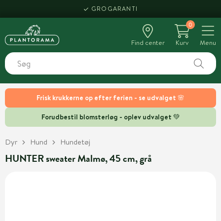
GROGARANTI
0
Find center
Kurv
Menu
Frisk krukkerne op efter ferien - se udvalget 🌸
Forudbestil blomsterløg - oplev udvalget 💚
Dyr
Hund
Hundetøj
HUNTER sweater Malmø, 45 cm, grå