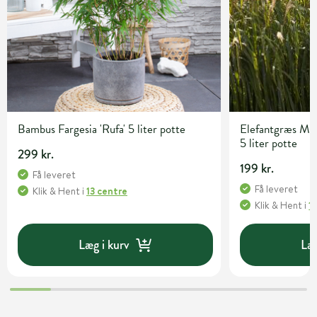
Bambus Fargesia 'Rufa' 5 liter potte
Elefantgræs Misc
5 liter potte
299 kr.
199 kr.
Få leveret
Få leveret
Klik & Hent
i
13 centre
Klik & Hent
i
1
Læg i kurv
Læg