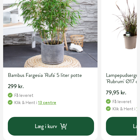
Bambus Fargesia 'Rufa' 5 liter potte
Lampepudsergræ
'Rubrum' Ø17 c
299 kr.
79,95 kr.
Få leveret
Få leveret
Klik & Hent
i
13 centre
Klik & Hent
i
1
Læg i kurv
Læg