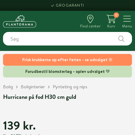
GROGARANTI
0
Find center
Kurv
Menu
Frisk krukkerne op efter ferien - se udvalget 🌸
Forudbestil blomsterløg - oplev udvalget 💚
Bolig
Boliginteriør
Pynteting og nips
Hurricane på fod H30 cm guld
139 kr.