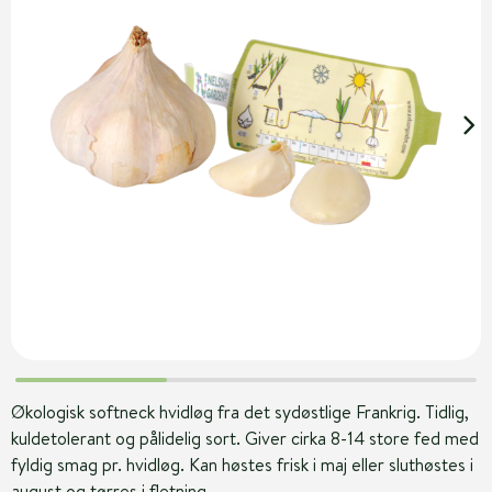
Økologisk softneck hvidløg fra det sydøstlige Frankrig. Tidlig,
kuldetolerant og pålidelig sort. Giver cirka 8-14 store fed med
fyldig smag pr. hvidløg. Kan høstes frisk i maj eller sluthøstes i
august og tørres i fletning.