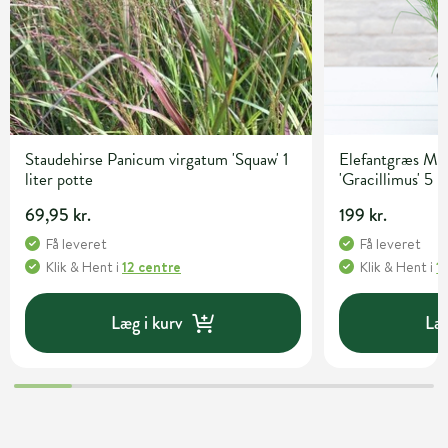
Staudehirse Panicum virgatum 'Squaw' 1
Elefantgræs Mis
liter potte
'Gracillimus' 5 l
69,95 kr.
199 kr.
Få leveret
Få leveret
Klik & Hent
i
12 centre
Klik & Hent
i
1
Læg i kurv
Læg