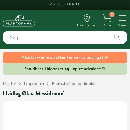
GROGARANTI
0
Find center
Kurv
Menu
Frisk krukkerne op efter ferien - se udvalget 🌸
Forudbestil blomsterløg - oplev udvalget 💚
Planter
Løg og frø
Blomsterløg og -knolde
Hvidløg Øko. 'Messidrome'