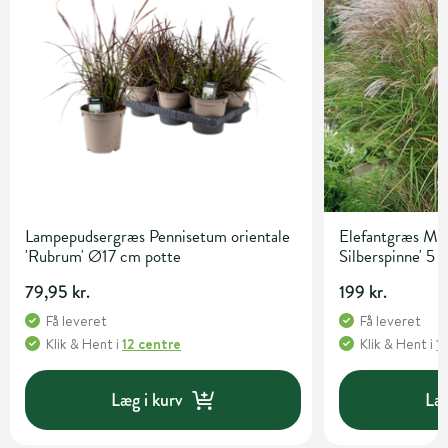
Lampepudsergræs Pennisetum orientale
Elefantgræs Misc
'Rubrum' Ø17 cm potte
Silberspinne' 5 l
79,95 kr.
199 kr.
Få leveret
Få leveret
Klik & Hent
i
12 centre
Klik & Hent
i
1
Læg i kurv
Læg