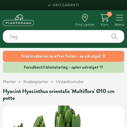
GROGARANTI
0
Find center
Kurv
Menu
Frisk krukkerne op efter ferien - se udvalget 🌸
Forudbestil blomsterløg - oplev udvalget 💚
Planter
Krukkeplanter
Vinterblomster
Hyacint Hyacinthus orientalis 'Multiflora' Ø10 cm
potte