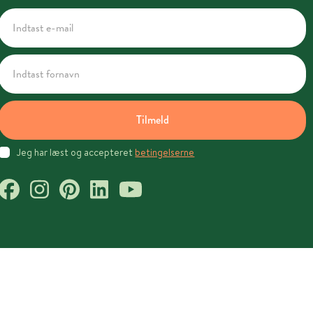
Tilmeld
Jeg har læst og accepteret
betingelserne