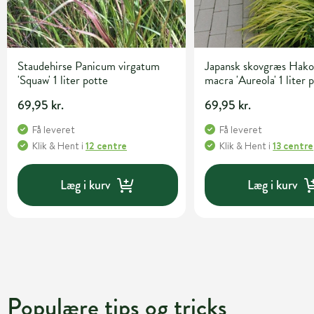
Staudehirse Panicum virgatum
Japansk skovgræs Hako
'Squaw' 1 liter potte
macra 'Aureola' 1 liter 
69,95 kr.
69,95 kr.
Få leveret
Få leveret
Klik & Hent
i
12 centre
Klik & Hent
i
13 centre
Læg i kurv
Læg i kurv
Populære tips og tricks