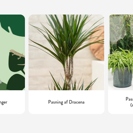
Pas
nger
Pasning af Dracena
(