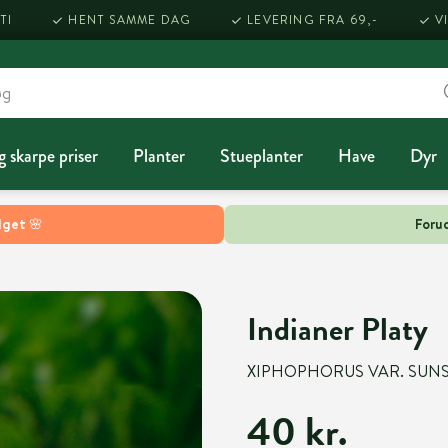
TI
HENT SAMME DAG
LEVERING FRA 69,-
V
g skarpe priser
Planter
Stueplanter
Have
Dyr
lget 🌸
Forud
Indianer Platy
XIPHOPHORUS VAR. SUN
40 kr.