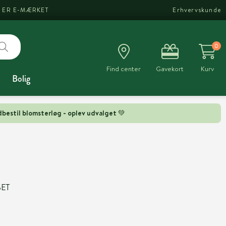
I ER E-MÆRKET
Erhvervskunde
0
Find center
Gavekort
Kurv
Bolig
bestil blomsterløg - oplev udvalget 💚
SET