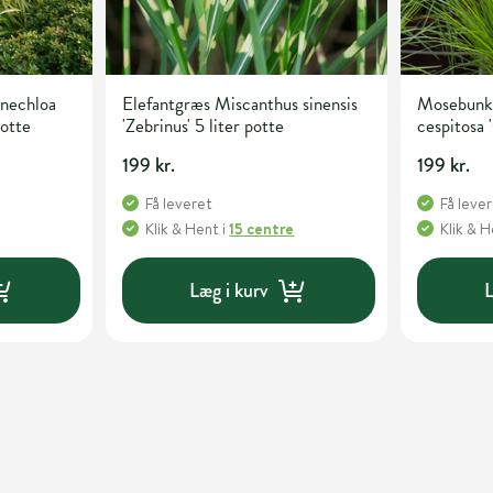
nechloa
Elefantgræs Miscanthus sinensis
Mosebunk
potte
'Zebrinus' 5 liter potte
cespitosa '
potte
199 kr.
199 kr.
Få leveret
Få leve
Klik & Hent
i
15 centre
Klik & 
Læg i kurv
L