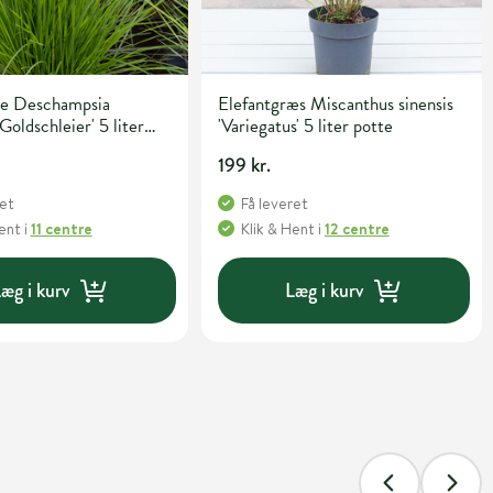
e Deschampsia
Elefantgræs Miscanthus sinensis
Goldschleier' 5 liter
'Variegatus' 5 liter potte
199 kr.
ret
Få leveret
Hent
i
11 centre
Klik & Hent
i
12 centre
æg i kurv
Læg i kurv