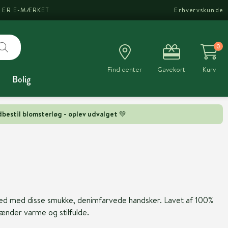
I ER E-MÆRKET
Erhvervskunde
0
Find center
Gavekort
Kurv
Bolig
bestil blomsterløg - oplev udvalget 💚
hed med disse smukke, denimfarvede handsker. Lavet af 100%
hænder varme og stilfulde.