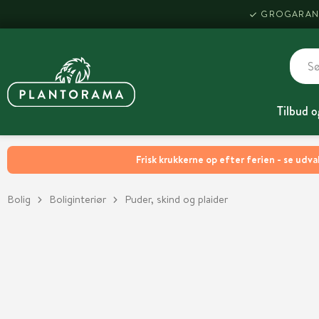
GROGARAN
Tilbud o
Frisk krukkerne op efter ferien - se udva
Bolig
Boliginteriør
Puder, skind og plaider