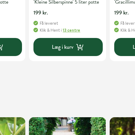
potte
'Kleine Silberspinne' 5 liter potte
'Gracillimu
199 kr.
199 kr.
Få leveret
Få leve
Klik & Hent
i
13 centre
Klik & 
Læg i kurv
L