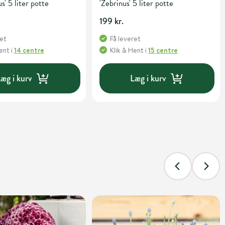
s' 5 liter potte
'Zebrinus' 5 liter potte
199 kr.
ret
Få leveret
Hent
i
14 centre
Klik & Hent
i
15 centre
æg i kurv
Læg i kurv