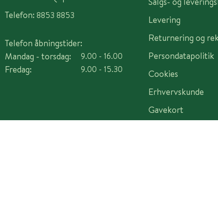
Salgs- og levering
Telefon:
8853 8853
Levering
Returnering og re
Telefon åbningstider:
Persondatapolitik
Mandag - torsdag:
9.00 - 16.00
Fredag:
9.00 - 15.30
Cookies
Erhvervskunde
Gavekort
Copyright © 2026 Plantorama A/S - CVR 14982442