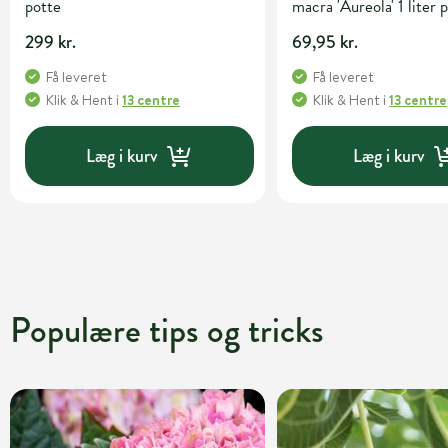
potte
macra 'Aureola' 1 liter 
299 kr.
69,95 kr.
Få leveret
Få leveret
Klik & Hent
i
13 centre
Klik & Hent
i
13 centre
Læg i kurv
Læg i kurv
Populære tips og tricks