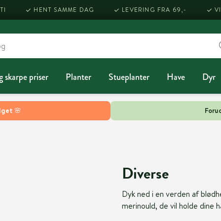
TI
HENT SAMME DAG
LEVERING FRA 69,-
V
g skarpe priser
Planter
Stueplanter
Have
Dyr
lget 🌸
Forud
Diverse
Dyk ned i en verden af blød
merinould, de vil holde dine 