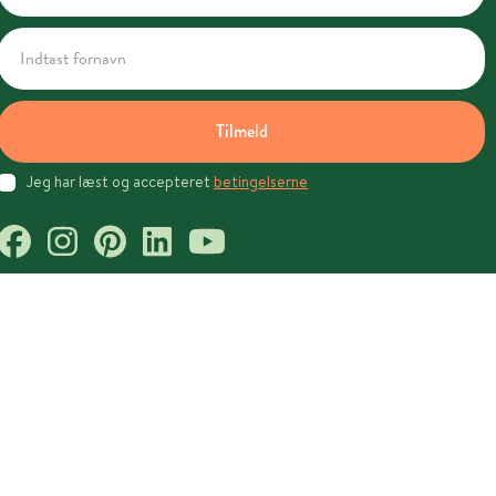
Tilmeld
Jeg har læst og accepteret
betingelserne