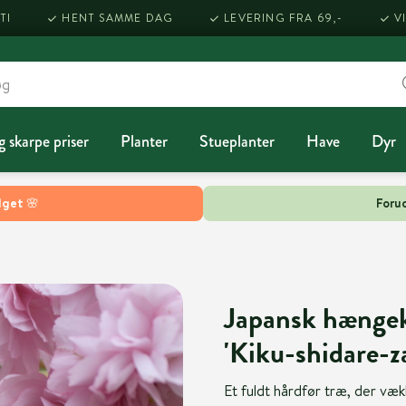
TI
HENT SAMME DAG
LEVERING FRA 69,-
V
g skarpe priser
Planter
Stueplanter
Have
Dyr
lget 🌸
Forud
Japansk hængek
'Kiku-shidare-za
Et fuldt hårdfør træ, der væk