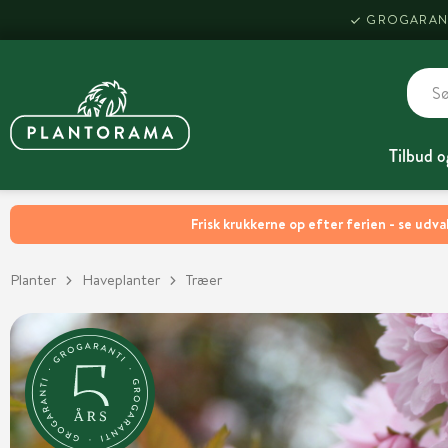
GROGARAN
Tilbud o
Frisk krukkerne op efter ferien - se udva
Planter
Haveplanter
Træer