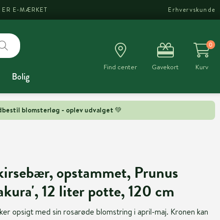
I ER E-MÆRKET
Erhvervskunde
0
Find center
Gavekort
Kurv
Bolig
bestil blomsterløg - oplev udvalget 💚
irsebær, opstammet, Prunus
kura', 12 liter potte, 120 cm
ker opsigt med sin rosarøde blomstring i april-maj. Kronen kan