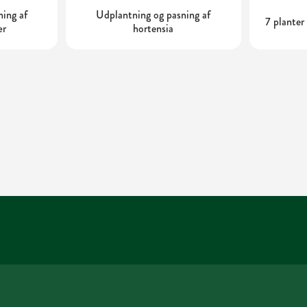
ning af
Udplantning og pasning af
7 planter
ær
hortensia