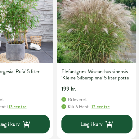
gesia 'Rufa' 5 liter
Elefantgræs Miscanthus sinensis
'Kleine Silberspinne' 5 liter potte
199 kr.
ret
Få leveret
Hent
i
13 centre
Klik & Hent
i
12 centre
æg i kurv
Læg i kurv