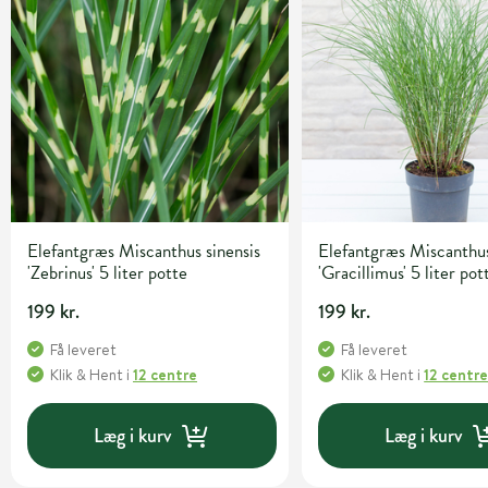
Elefantgræs Miscanthus sinensis
Elefantgræs Miscanthus
'Zebrinus' 5 liter potte
'Gracillimus' 5 liter pot
199 kr.
199 kr.
Få leveret
Få leveret
Klik & Hent
i
12 centre
Klik & Hent
i
12 centr
Læg i kurv
Læg i kurv