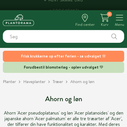
HENT SAMME DAG
0
Find center
Kurv
Menu
Frisk krukkerne op efter ferien - se udvalget 🌸
Forudbestil blomsterløg - oplev udvalget 💚
Planter
Haveplanter
Træer
Ahorn og løn
Ahorn og løn
Ahorn 'Acer pseudoplatanus' og løn 'Acer platanoides' og den
japanske ahorn 'Acer palmatum' er alle tre træarter af 'Acer',
der tilfører din have funktionalitet og karakter. Med deres