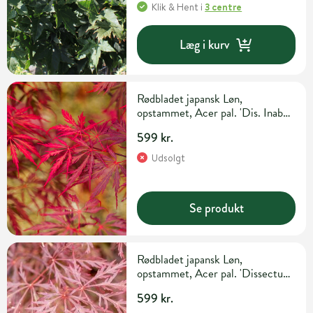
Klik & Hent
i
3 centre
Læg i kurv
Rødbladet japansk Løn,
opstammet, Acer pal. 'Dis. Inaba
Shidare', 4 liter potte, 60 cm
599 kr.
Udsolgt
Se produkt
Rødbladet japansk Løn,
opstammet, Acer pal. 'Dissectum
Garnet', 4 liter potte, 60 cm
599 kr.