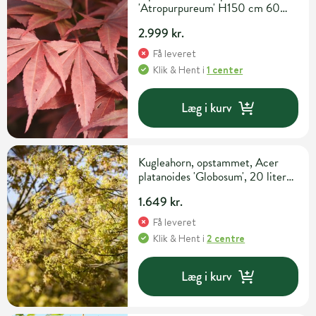
'Atropurpureum' H150 cm 60
liter potte
2.999 kr.
Få leveret
Klik & Hent
i
1 center
Læg i kurv
Kugleahorn, opstammet, Acer
platanoides 'Globosum', 20 liter
potte, 180 cm
1.649 kr.
Få leveret
Klik & Hent
i
2 centre
Læg i kurv