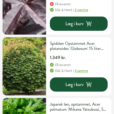
Få leveret
Klik & Hent
i
2 centre
Læg i kurv
Spidsløn Opstammet Acer
platanoides 'Globosum' 15 liter
potte 200 cm
1.349 kr.
Få leveret
Klik & Hent
i
3 centre
Læg i kurv
Japansk løn, opstammet, Acer
palmatum 'Mikawa Yatsubusa', 5