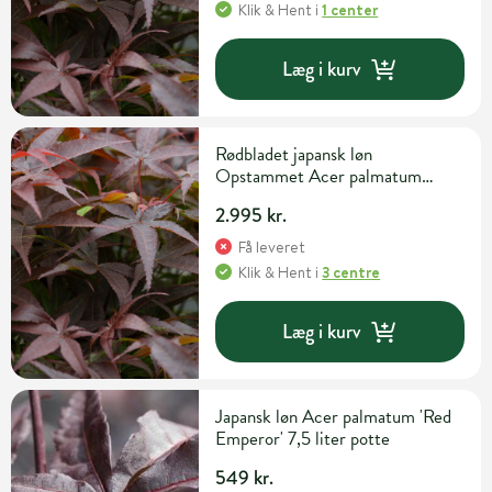
Klik & Hent
i
1 center
Læg i kurv
Rødbladet japansk løn
Opstammet Acer palmatum
'Rhode Island Red' 45 liter potte
2.995 kr.
100 cm
Få leveret
Klik & Hent
i
3 centre
Læg i kurv
Japansk løn Acer palmatum 'Red
Emperor' 7,5 liter potte
549 kr.