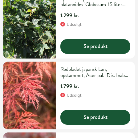
platanoides 'Globosum' 15 liter
potte 180 cm
1.299 kr.
Udsolgt
Se produkt
Rødbladet japansk Løn,
opstammet, Acer pal. 'Dis. Inaba
Shidare', 35 liter potte, 90-100
1.799 kr.
cm
Udsolgt
Se produkt