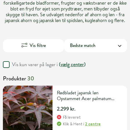
forskelligartede bladformer, frugter og vækstvaner er de ikke
blot en fryd for øjet som prydtræer, men tilbyder også
skygge til haven. Se udvalget nedenfor af ahorn og løn - fra
japansk ahorn og japansk løn til spidsløn, kugleahorn og flere.
Vis filtre
Vis kun varer på lager i
(
vælg center
)
Produkter
30
Rødbladet japansk løn
Opstammet Acer palmatum
'Rhode Island Red' 35 liter potte
2.299 kr.
60 cm
Få leveret
Klik & Hent
i
2 centre