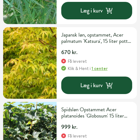
Læg i kurv
Japansk løn, opstammet, Acer
palmatum 'Katsura', 15 liter potte,
175 cm
670 kr.
Få leveret
Klik & Hent
i
1 center
Læg i kurv
Spidsløn Opstammet Acer
platanoides 'Globosum' 15 liter
potte 150 cm
999 kr.
Få leveret