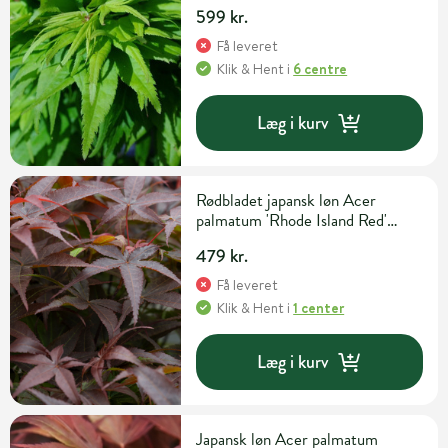
liter potte, 50 cm
599 kr.
Få leveret
Klik & Hent
i
6 centre
Læg i kurv
Rødbladet japansk løn Acer
palmatum 'Rhode Island Red'
H30-40 cm 5 liter potte
479 kr.
Få leveret
Klik & Hent
i
1 center
Læg i kurv
Japansk løn Acer palmatum