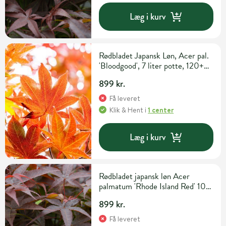
Læg i kurv
Rødbladet Japansk Løn, Acer pal.
'Bloodgood', 7 liter potte, 120+
cm
899 kr.
Få leveret
Klik & Hent
i
1 center
Læg i kurv
Rødbladet japansk løn Acer
palmatum 'Rhode Island Red' 10
liter potte
899 kr.
Få leveret