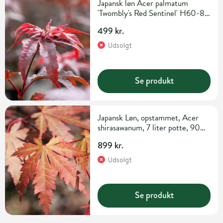
Japansk løn Acer palmatum
'Twombly's Red Sentinel' H60-80
cm 7,5 liter potte
499 kr.
Udsolgt
Se produkt
Japansk Løn, opstammet, Acer
shirasawanum, 7 liter potte, 90
cm
899 kr.
Udsolgt
Se produkt