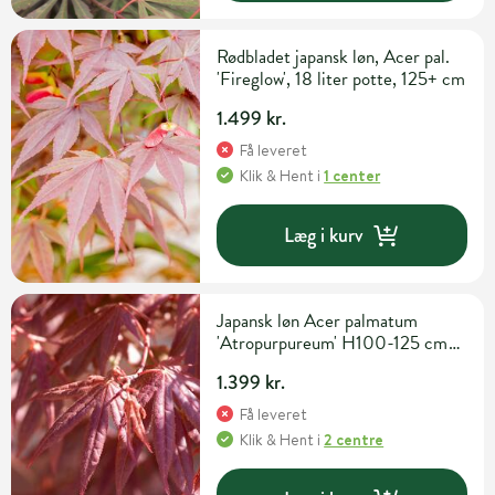
Rødbladet japansk løn, Acer pal.
'Fireglow', 18 liter potte, 125+ cm
1.499 kr.
Få leveret
Klik & Hent
i
1 center
Læg i kurv
Japansk løn Acer palmatum
'Atropurpureum' H100-125 cm
15 liter potte
1.399 kr.
Få leveret
Klik & Hent
i
2 centre