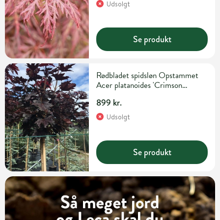
Udsolgt
Se produkt
Rødbladet spidsløn Opstammet
Acer platanoides 'Crimson
Sentry' 10 liter potte 120 cm
899 kr.
Udsolgt
Se produkt