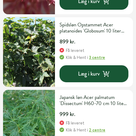
Læg i kurv
Spidsløn Opstammet Acer
platanoides 'Globosum' 10 liter
potte 120 cm
899 kr.
Få leveret
Klik & Hent
i
3 centre
Læg i kurv
Japansk løn Acer palmatum
'Dissectum' H60-70 cm 10 liter
potte
999 kr.
Få leveret
Klik & Hent
i
2 centre