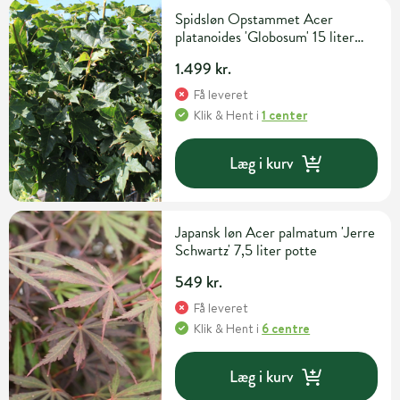
Spidsløn Opstammet Acer
platanoides 'Globosum' 15 liter
potte 200 cm
1.499 kr.
Få leveret
Klik & Hent
i
1 center
Læg i kurv
Japansk løn Acer palmatum 'Jerre
Schwartz' 7,5 liter potte
549 kr.
Få leveret
Klik & Hent
i
6 centre
Læg i kurv