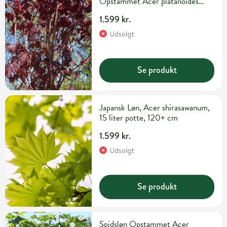
Opstammet Acer platanoides
'Crimson Sentry' 15 liter potte
1.599 kr.
180 cm
Udsolgt
Se produkt
Japansk Løn, Acer shirasawanum,
15 liter potte, 120+ cm
1.599 kr.
Udsolgt
Se produkt
Spidsløn Opstammet Acer