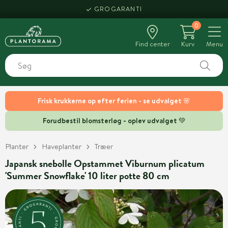
GROGARANTI
0
Find center
Kurv
Menu
Frisk krukkerne op efter ferien - se udvalget 🌸
Forudbestil blomsterløg - oplev udvalget 💚
Planter
Haveplanter
Træer
Japansk snebolle Opstammet Viburnum plicatum
'Summer Snowflake' 10 liter potte 80 cm