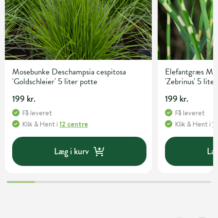
Mosebunke Deschampsia cespitosa
Elefantgræs Mis
'Goldschleier' 5 liter potte
'Zebrinus' 5 lite
199 kr.
199 kr.
Få leveret
Få leveret
Klik & Hent
i
12 centre
Klik & Hent
i
1
Læg i kurv
Læg