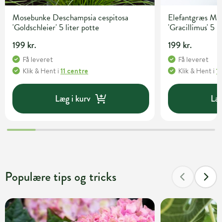
Mosebunke Deschampsia cespitosa
Elefantgræs Mis
'Goldschleier' 5 liter potte
'Gracillimus' 5 l
199 kr.
199 kr.
Få leveret
Få leveret
Klik & Hent
i
11 centre
Klik & Hent
i
1
Læg i kurv
Læg
Populære tips og tricks