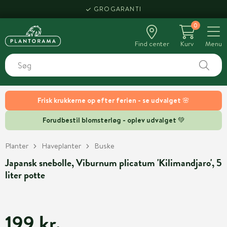
GROGARANTI
0
Find center
Kurv
Menu
Frisk krukkerne op efter ferien - se udvalget 🌸
Forudbestil blomsterløg - oplev udvalget 💚
Planter
Haveplanter
Buske
Japansk snebolle, Viburnum plicatum 'Kilimandjaro', 5
liter potte
199 kr.