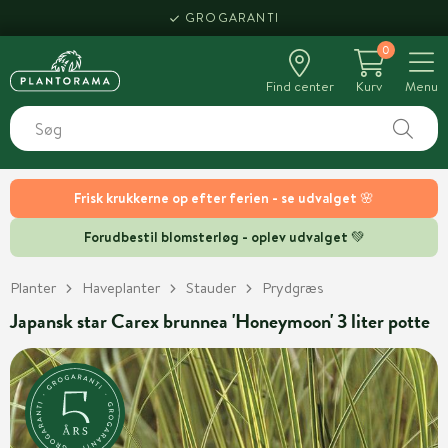
GROGARANTI
0
Find center
Kurv
Menu
Frisk krukkerne op efter ferien - se udvalget 🌸
Forudbestil blomsterløg - oplev udvalget 💚
Planter
Haveplanter
Stauder
Prydgræs
Japansk star Carex brunnea 'Honeymoon' 3 liter potte