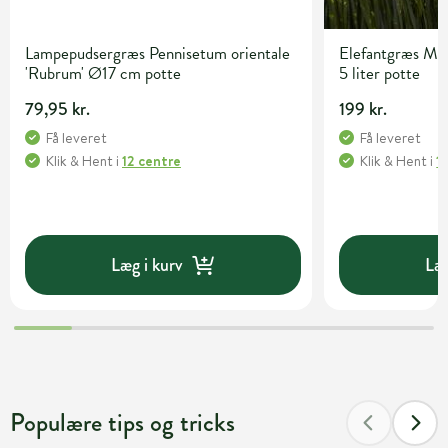
Lampepudsergræs Pennisetum orientale
Elefantgræs Misc
'Rubrum' Ø17 cm potte
5 liter potte
79,95 kr.
199 kr.
Få leveret
Få leveret
Klik & Hent
i
12 centre
Klik & Hent
i
1
Læg i kurv
Læg
Populære tips og tricks