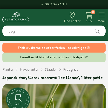
GROGARANTI
0
Find center
Kurv
Menu
Frisk krukkerne op efter ferien - se udvalget 🌸
Forudbestil blomsterløg - oplev udvalget 💚
Planter
Haveplanter
Stauder
Prydgræs
Japansk star, Carex morrowii 'Ice Dance', 1 liter potte