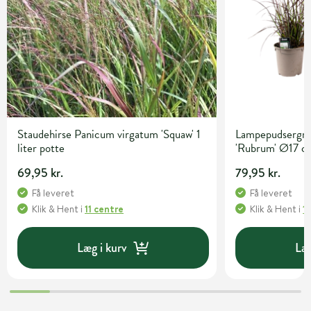
Staudehirse Panicum virgatum 'Squaw' 1
Lampepudsergræ
liter potte
'Rubrum' Ø17 c
69,95 kr.
79,95 kr.
Få leveret
Få leveret
Klik & Hent
i
11 centre
Klik & Hent
i
1
Læg i kurv
Læg