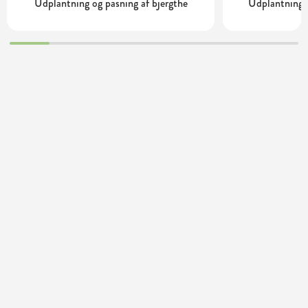
Udplantning og pasning af bjergthe
Udplantning 