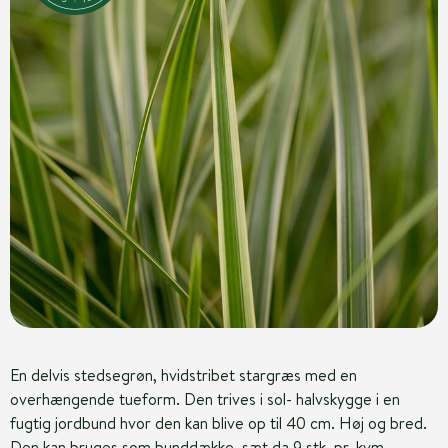
En delvis stedsegrøn, hvidstribet stargræs med en
overhængende tueform. Den trives i sol- halvskygge i en
fugtig jordbund hvor den kan blive op til 40 cm. Høj og bred.
Den kan bruges som bunddække, sæt da 9 stk. pr. kvm.