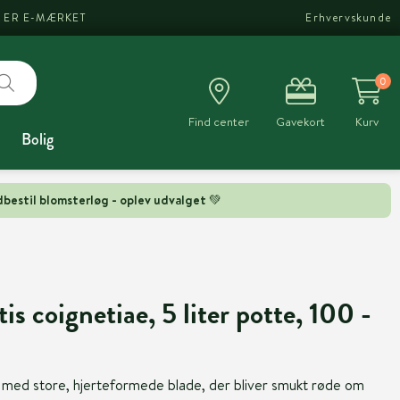
I ER E-MÆRKET
Erhvervskunde
0
Find center
Gavekort
Kurv
Bolig
bestil blomsterløg - oplev udvalget 💚
is coignetiae, 5 liter potte, 100 -
 med store, hjerteformede blade, der bliver smukt røde om