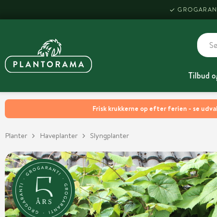
GROGARAN
Tilbud o
Frisk krukkerne op efter ferien - se udva
Planter
Haveplanter
Slyngplanter