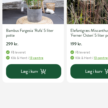
Bambus Fargesia 'Rufa' 5 liter
Elefantgræs Miscanthus
potte
'Ferner Osten' 5 liter p
299 kr.
199 kr.
Få leveret
Få leveret
Klik & Hent
i
13 centre
Klik & Hent
i
13 centre
Læg i kurv
Læg i kurv