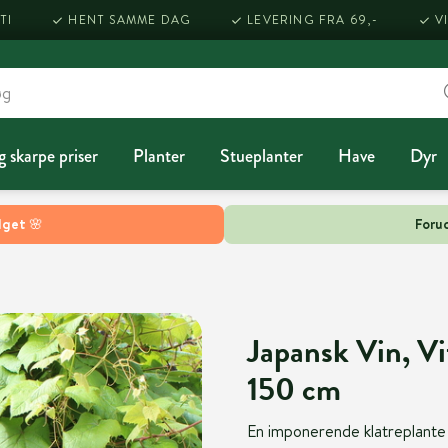
TI
HENT SAMME DAG
LEVERING FRA 69,-
V
g skarpe priser
Planter
Stueplanter
Have
Dyr
lget 🌸
Forud
Japansk Vin, Vit
150 cm
En imponerende klatreplante