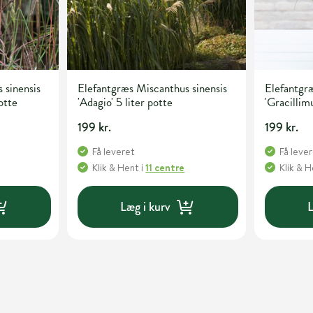
 sinensis
Elefantgræs Miscanthus sinensis
Elefantgræ
otte
'Adagio' 5 liter potte
'Gracillimu
199 kr.
199 kr.
Få leveret
Få leve
Klik & Hent
i
11 centre
Klik & 
Læg i kurv
L