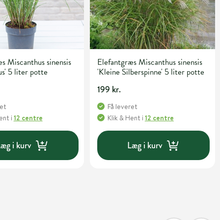
s Miscanthus sinensis
Elefantgræs Miscanthus sinensis
s' 5 liter potte
'Kleine Silberspinne' 5 liter potte
199 kr.
ret
Få leveret
Hent
i
12 centre
Klik & Hent
i
12 centre
æg i kurv
Læg i kurv