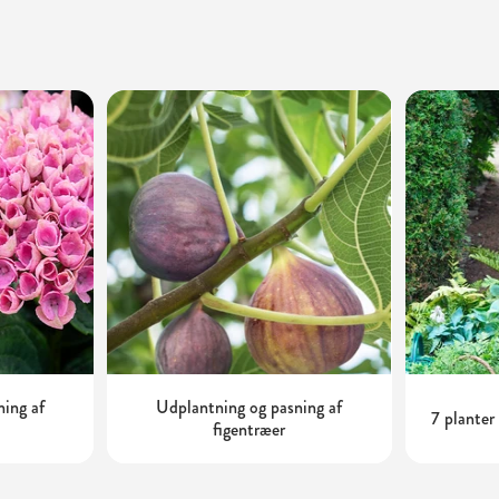
ning af
Udplantning og pasning af
7 planter
figentræer