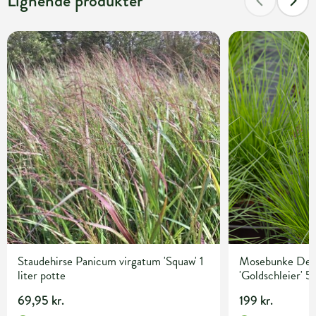
Lignende produkter
Staudehirse Panicum virgatum 'Squaw' 1
Mosebunke Desc
liter potte
'Goldschleier' 5 
69,95 kr.
199 kr.