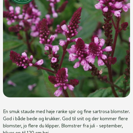
En smuk staude med høje ranke spir og fine sartrosa blomster.
God i både bede og krukker. God til snit og der kommer flere
blomster, jo flere du klipper. Blomstrer fra juli - september,
bliver op til 120 cm høj.