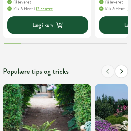
Få leveret
Få leveret
Klik & Hent
i
12 centre
Klik & Hent
i
1
Læg i kurv
Læg
Populære tips og tricks