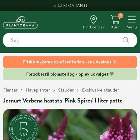
GROGARANTI
0
Find center
Kurv
Menu
Frisk krukkerne op efter ferien - se udvalget 🌸
Forudbestil blomsterløg - oplev udvalget 💚
Planter
Haveplanter
Stauder
Eksklusive stauder
Jernurt Verbena hastata 'Pink Spires' 1 liter potte