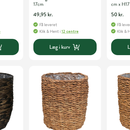
17cm
cm x H17
49,95 kr.
50 kr.
Få leveret
Få leve
e
Klik & Hent
i
12 centre
Klik & 
Læg i kurv
L