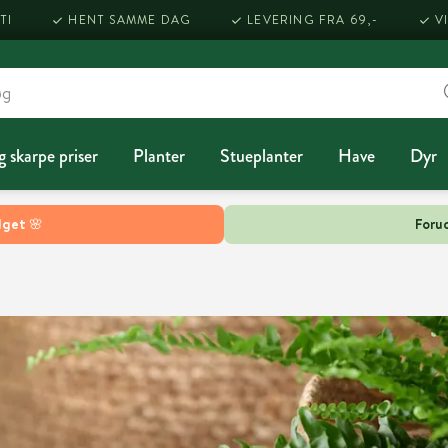
TI
HENT SAMME DAG
LEVERING FRA 69,-
V
g skarpe priser
Planter
Stueplanter
Have
Dyr
lget 🌸
Forud