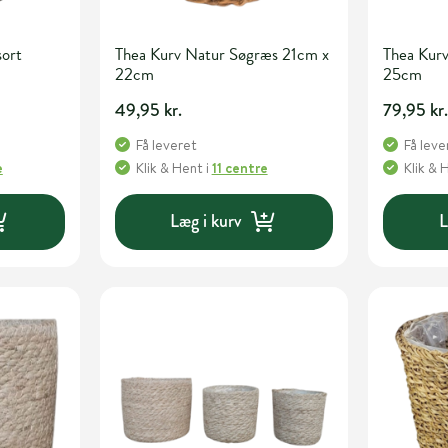
sort
Thea Kurv Natur Søgræs 21cm x
Thea Kur
22cm
25cm
49,95 kr.
79,95 kr
Få leveret
Få leve
e
Klik & Hent
i
11 centre
Klik & 
Læg i kurv
L