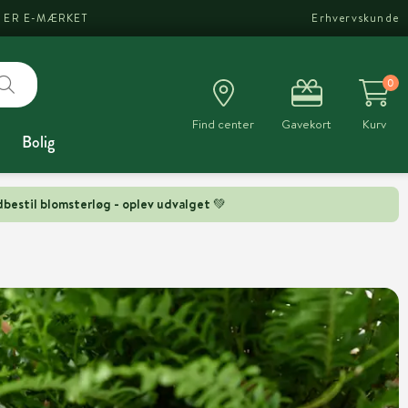
I ER E-MÆRKET
Erhvervskunde
0
Find center
Gavekort
Kurv
Bolig
bestil blomsterløg - oplev udvalget 💚