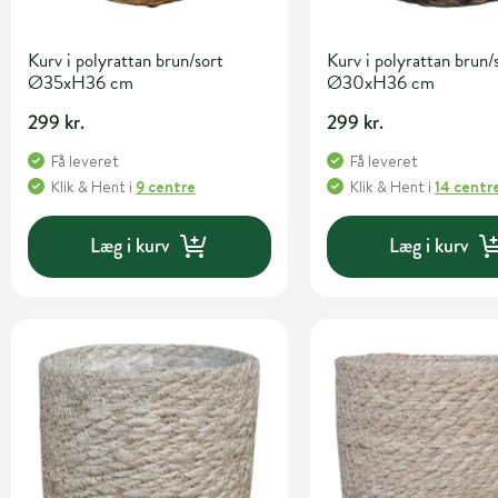
Kurv i polyrattan brun/sort
Kurv i polyrattan brun/
Ø35xH36 cm
Ø30xH36 cm
299 kr.
299 kr.
Få leveret
Få leveret
Klik & Hent
i
9 centre
Klik & Hent
i
14 centr
Læg i kurv
Læg i kurv