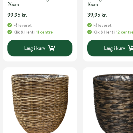
26cm
16cm
99,95 kr.
39,95 kr.
Få leveret
Få leveret
Klik & Hent
i
11 centre
Klik & Hent
i
12 centr
Læg i kurv
Læg i kurv