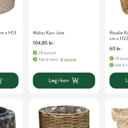
cm x H13
Malou Kurv Jute
Rosalie 
cm x H2
104,85 kr.
60 kr.
Få leveret
Få leve
Klik & Hent
i
8 centre
Klik & 
Læg i kurv
L