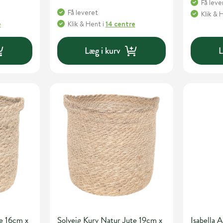
Få leve
Få leveret
Klik & 
e
Klik & Hent
i
14 centre
Læg i kurv
L
te 16cm x
Solveig Kurv Natur Jute 19cm x
Isabella