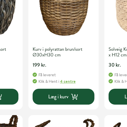
sort
Kurv i polyrattan brun/sort
Solveig 
Ø30xH30 cm
x H12 cm
199 kr.
30 kr.
Få leveret
Få leve
Klik & Hent
i
4 centre
Klik & 
Læg i kurv
L