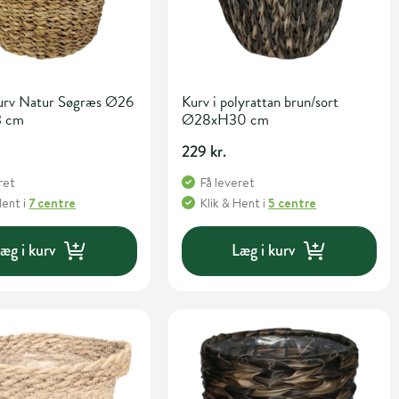
Kurv Natur Søgræs Ø26
Kurv i polyrattan brun/sort
3 cm
Ø28xH30 cm
229 kr.
ret
Få leveret
Hent
i
7 centre
Klik & Hent
i
5 centre
æg i kurv
Læg i kurv