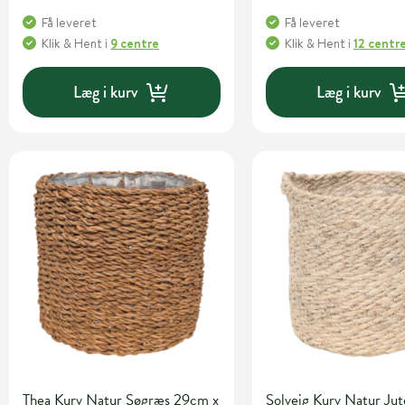
Få leveret
Få leveret
Klik & Hent
i
9 centre
Klik & Hent
i
12 centr
Læg i kurv
Læg i kurv
Thea Kurv Natur Søgræs 29cm x
Solveig Kurv Natur Ju