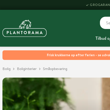
GROGARAN
Tilbud o
Frisk krukkerne op efter ferien - se udva
Bolig
Boliginteriør
Småopbevaring