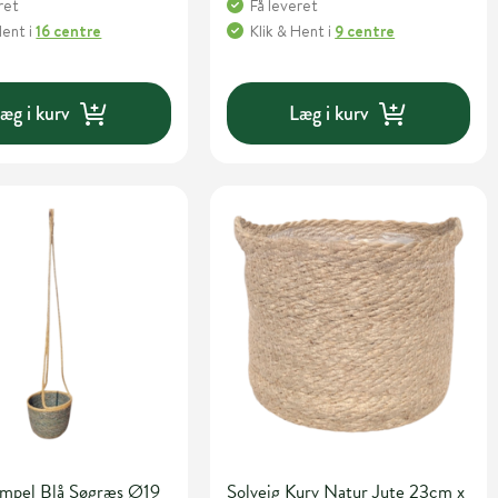
ret
Få leveret
Hent
i
16 centre
Klik & Hent
i
9 centre
æg i kurv
Læg i kurv
 Ampel Blå Søgræs Ø19
Solveig Kurv Natur Jute 23cm x