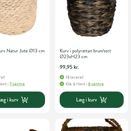
Kurv Natur Jute Ø13 cm
Kurv i polyrattan brun/sort
Ø23xH23 cm
99,95 kr.
ret
Få leveret
Hent
i
7 centre
Klik & Hent
i
8 centre
æg i kurv
Læg i kurv