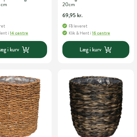
 cm
20cm
69,95 kr.
ret
Få leveret
Hent
i
14 centre
Klik & Hent
i
16 centre
æg i kurv
Læg i kurv