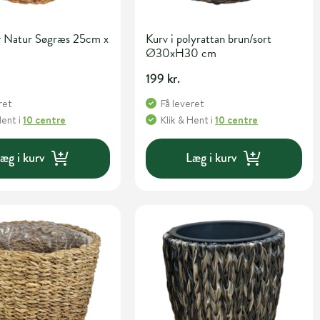
v Natur Søgræs 25cm x
Kurv i polyrattan brun/sort
Ø30xH30 cm
.
199 kr.
ret
Få leveret
Hent
i
10 centre
Klik & Hent
i
10 centre
æg i kurv
Læg i kurv