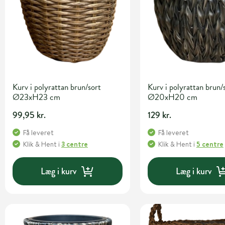
Kurv i polyrattan brun/sort
Kurv i polyrattan brun/
Ø23xH23 cm
Ø20xH20 cm
99,95 kr.
129 kr.
Få leveret
Få leveret
Klik & Hent
i
3 centre
Klik & Hent
i
5 centre
Læg i kurv
Læg i kurv