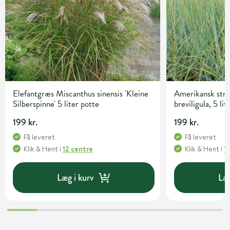
Elefantgræs Miscanthus sinensis 'Kleine
Amerikansk str
Silberspinne' 5 liter potte
breviligula, 5 lit
199 kr.
199 kr.
Få leveret
Få leveret
Klik & Hent
i
12 centre
Klik & Hent
i
1
Læg i kurv
Læg