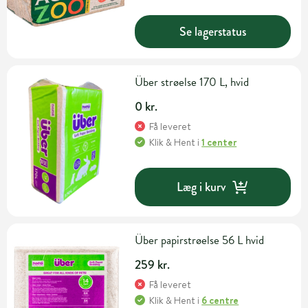
Se lagerstatus
Über strøelse 170 L, hvid
0 kr.
Få leveret
Klik & Hent
i
1 center
Læg i kurv
Über papirstrøelse 56 L hvid
259 kr.
Få leveret
Klik & Hent
i
6 centre