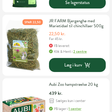
Se lagerstatus
JR FARM Bjergenghø med
SPAR 22,50
Marietidsel til chinchillaer 500g
22,50 kr.
Før 45 kr.
Få leveret
Klik & Hent
i
2 centre
Læg i kurv
Aubi Zoo hampstrøelse 20 kg
439 kr.
Sælges kun i center
På lager
i
1 center