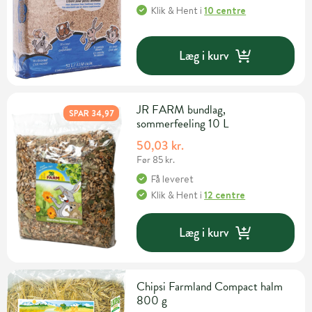
Klik & Hent
i
10 centre
Læg i kurv
JR FARM bundlag,
SPAR 34,97
sommerfeeling 10 L
50,03 kr.
Før 85 kr.
Få leveret
Klik & Hent
i
12 centre
Læg i kurv
Chipsi Farmland Compact halm
800 g