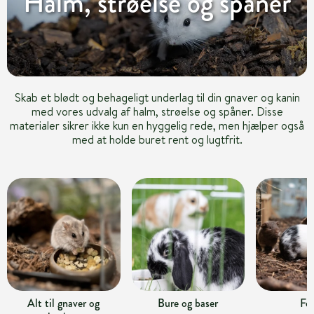
Halm, strøelse og spåner
Skab et blødt og behageligt underlag til din gnaver og kanin
med vores udvalg af halm, strøelse og spåner. Disse
materialer sikrer ikke kun en hyggelig rede, men hjælper også
med at holde buret rent og lugtfrit.
Alt til gnaver og
Bure og baser
Fo