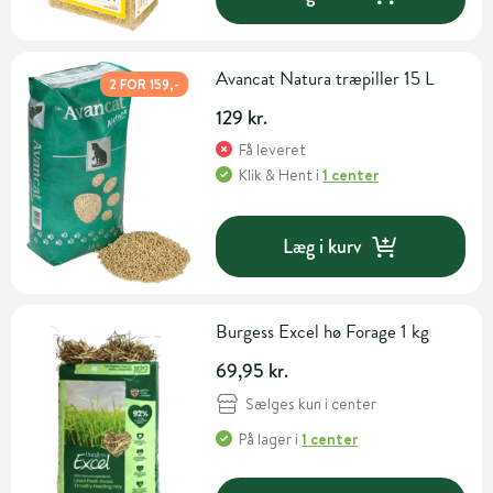
Avancat Natura træpiller 15 L
2 FOR 159,-
129 kr.
Få leveret
Klik & Hent
i
1 center
Læg i kurv
Burgess Excel hø Forage 1 kg
69,95 kr.
Sælges kun i center
På lager
i
1 center