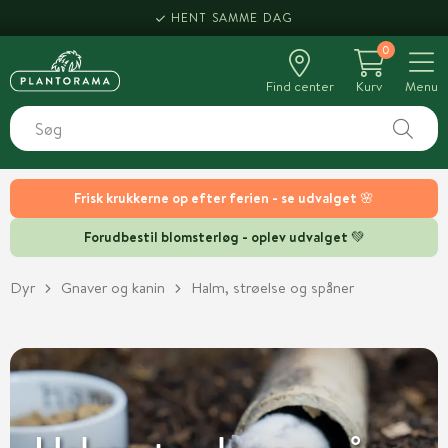
HENT SAMME DAG
0
Find center
Kurv
Menu
Frisk krukkerne op efter ferien - se udvalget 🌸
Forudbestil blomsterløg - oplev udvalget 💚
Dyr
Gnaver og kanin
Halm, strøelse og spåner