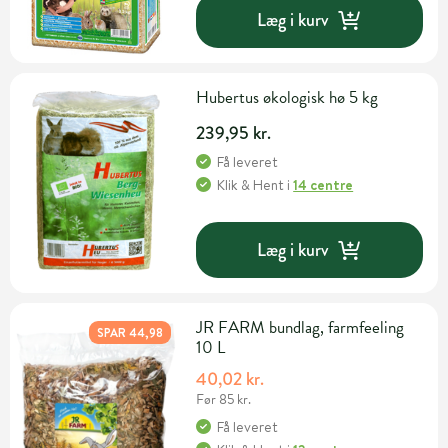
Læg i kurv
Hubertus økologisk hø 5 kg
239,95 kr.
Få leveret
Klik & Hent
i
14 centre
Læg i kurv
JR FARM bundlag, farmfeeling
SPAR 44,98
10 L
40,02 kr.
Før 85 kr.
Få leveret