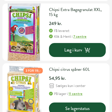
Chipsi Extra Bøgegranulat XXL,
15 kg
249 kr.
Få leveret
Klik & Hent
i
7 centre
Læg i kurv
Chipsi citrus spåner 60L
3 FOR 119,-
54,95 kr.
Sælges kun i center
På lager
i
11 centre
Se lagerstatus