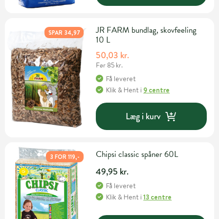
JR FARM bundlag, skovfeeling
SPAR 34,97
10 L
50,03 kr.
Før 85 kr.
Få leveret
Klik & Hent
i
9 centre
Læg i kurv
Chipsi classic spåner 60L
3 FOR 119,-
49,95 kr.
Få leveret
Klik & Hent
i
13 centre