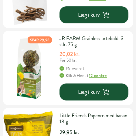
Læg i kurv
JR FARM Grainless urtebold, 3
SPAR 29,98
stk. 75 g
20,02 kr.
Før 50 kr.
Få leveret
Klik & Hent
i
12 centre
Læg i kurv
Little Friends Popcorn med banan
18 g
29,95 kr.