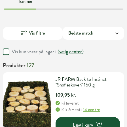
kaniner
Vis filtre
Vis kun varer på lager i
(
vælg center
)
Produkter
127
JR FARM Back to Instinct
"Snøfleskoven" 150 g
109,95 kr.
Få leveret
Klik & Hent
i
14 centre
Læg i kurv