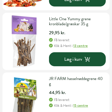
Little One Yummy grene
kronblade/græskar 35 g
29,95 kr.
Få leveret
Klik & Hent
i
13 centre
Læg i kurv
JR FARM hasselnøddegrene 40
g
44,95 kr.
Få leveret
Klik & Hent
i
15 centre