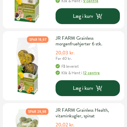
Klik & Hent
i
9 centre
Læg i kurv
JR FARM Grainless
SPAR 19,97
morgenfruehjerter 6 stk.
20,03 kr.
Før 40 kr.
Få leveret
Klik & Hent
i
12 centre
Læg i kurv
JR FARM Grainless Health,
SPAR 29,98
vitaminkugler, spinat
20,02 kr.