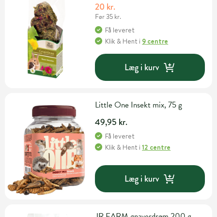
20 kr.
Før 35 kr.
Få leveret
Klik & Hent
i
9 centre
Læg i kurv
Little One Insekt mix, 75 g
49,95 kr.
Få leveret
Klik & Hent
i
12 centre
Læg i kurv
JR FARM gnaverdrøm 200 g