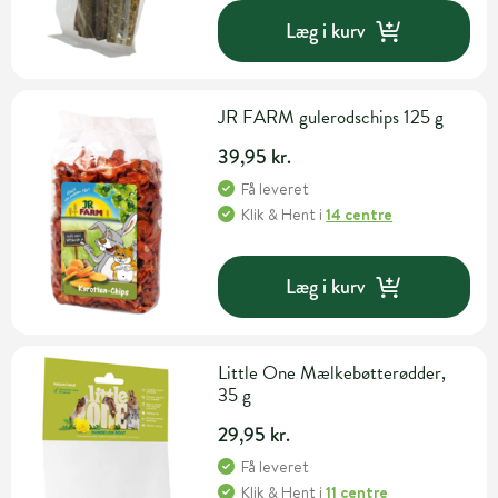
Læg i kurv
JR FARM gulerodschips 125 g
39,95 kr.
Få leveret
Klik & Hent
i
14 centre
Læg i kurv
Little One Mælkebøtterødder,
35 g
29,95 kr.
Få leveret
Klik & Hent
i
11 centre