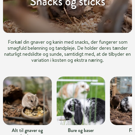
Snacks og sticks
Forkæl din gnaver og kanin med snacks, der fungerer som
smagfuld belønning og tandpleje. De holder deres tænder
naturligt nedslidte og sunde, samtidigt med, at de tilbyder en
variation i kosten og ekstra næring.
Alt til gnaver og
Bure og baser
Fo