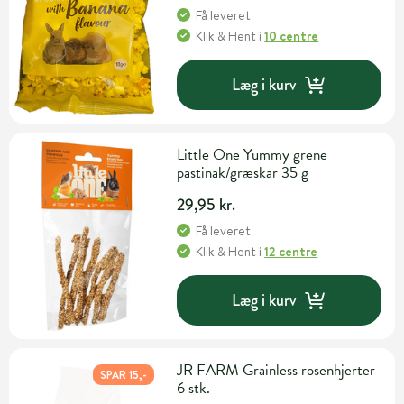
Få leveret
Klik & Hent
i
10 centre
Læg i kurv
Little One Yummy grene
pastinak/græskar 35 g
29,95 kr.
Få leveret
Klik & Hent
i
12 centre
Læg i kurv
JR FARM Grainless rosenhjerter
SPAR 15,-
6 stk.