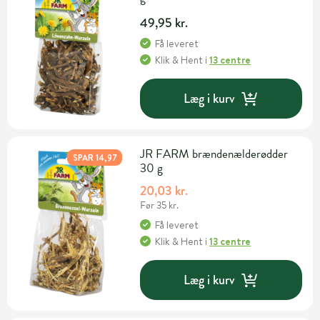
49,95 kr.
Få leveret
Klik & Hent
i
13 centre
Læg i kurv
JR FARM brændenælderødder
SPAR 14,97
30 g
20,03 kr.
Før 35 kr.
Få leveret
Klik & Hent
i
13 centre
Læg i kurv