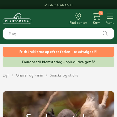
HENT SAMME DAG
0
Find center
Kurv
Menu
Frisk krukkerne op efter ferien - se udvalget 🌸
Forudbestil blomsterløg - oplev udvalget 💚
Dyr
Gnaver og kanin
Snacks og sticks