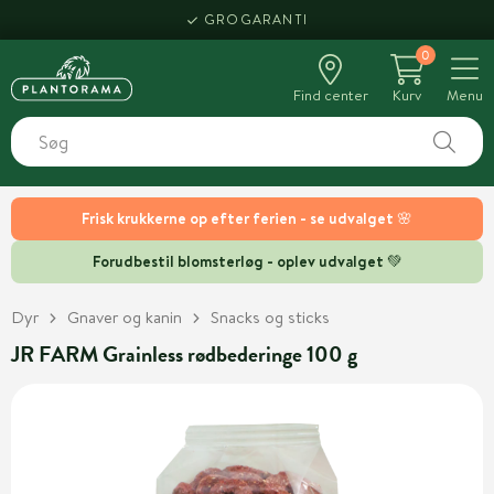
GROGARANTI
0
Find center
Kurv
Menu
Frisk krukkerne op efter ferien - se udvalget 🌸
Forudbestil blomsterløg - oplev udvalget 💚
Dyr
Gnaver og kanin
Snacks og sticks
JR FARM Grainless rødbederinge 100 g