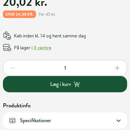
20,02 kr.
Før 45 kr.
SPAR 24,98 KR.
Køb inden kl. 14 og hent samme dag
På lager i
3 centre
Læg i kurv
Produktinfo
Specifikationer