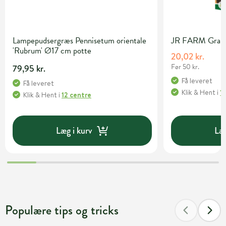
Lampepudsergræs Pennisetum orientale
JR FARM Grainle
'Rubrum' Ø17 cm potte
20,02 kr.
Før 50 kr.
79,95 kr.
Få leveret
Få leveret
Klik & Hent
i
1
Klik & Hent
i
12 centre
Læg i kurv
Læg
Populære tips og tricks