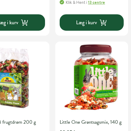
Klik & Hent
i
13 centre
æg i kurv
Læg i kurv
 frugtdrøm 200 g
Little One Grøntsagsmix, 140 g