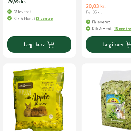
29,95 kr.
20,03 kr.
Få leveret
Før 35 kr.
Klik & Hent
i
12 centre
Få leveret
Klik & Hent
i
13 centr
Læg i kurv
Læg i kurv