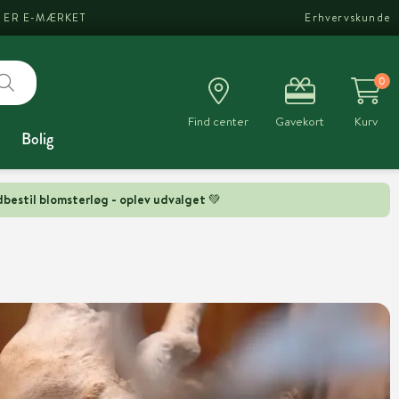
I ER E-MÆRKET
Erhvervskunde
0
Find center
Gavekort
Kurv
Bolig
bestil blomsterløg - oplev udvalget 💚