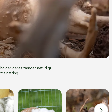
 holder deres tænder naturligt
stra næring.