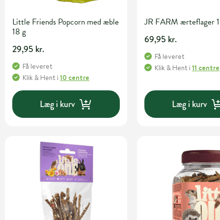
Little Friends Popcorn med æble
JR FARM ærteflager 1
18 g
69,95 kr.
29,95 kr.
Få leveret
Få leveret
Klik & Hent
i
11 centre
Klik & Hent
i
10 centre
Læg i kurv
Læg i kurv