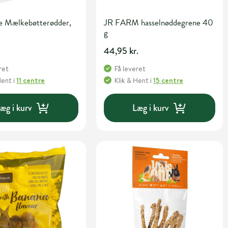
ne Mælkebøtterødder,
JR FARM hasselnøddegrene 40
g
.
44,95 kr.
ret
Få leveret
Hent
i
11 centre
Klik & Hent
i
15 centre
æg i kurv
Læg i kurv