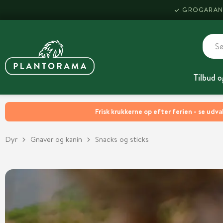
GROGARAN
Tilbud o
Frisk krukkerne op efter ferien - se udva
Dyr
Gnaver og kanin
Snacks og sticks