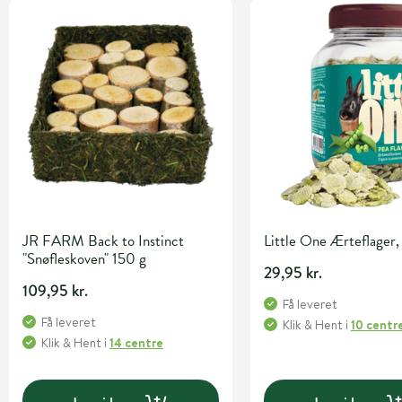
JR FARM Back to Instinct
Little One Ærteflager,
"Snøfleskoven" 150 g
29,95 kr.
109,95 kr.
Få leveret
Få leveret
Klik & Hent
i
10 centr
Klik & Hent
i
14 centre