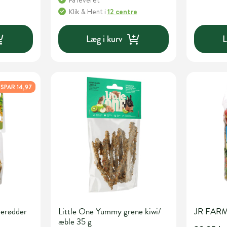
Få leveret
Klik & Hent
i
12 centre
Læg i kurv
L
SPAR 14,97
erødder
Little One Yummy grene kiwi/
JR FARM
æble 35 g