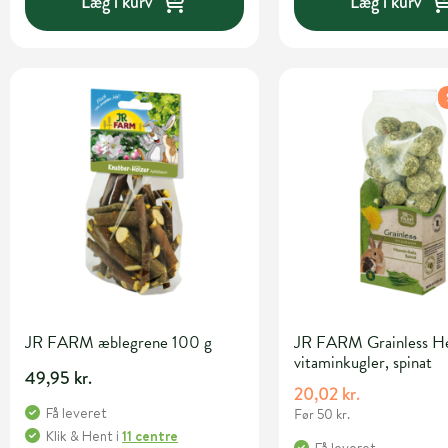
Læg i kurv
Læg i kurv
JR FARM æblegrene 100 g
JR FARM Grainless He
vitaminkugler, spinat
49,95 kr.
20,02 kr.
Få leveret
Før 50 kr.
Klik & Hent
i
11 centre