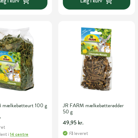
æg i kurv
Læg i kurv
mælkebøtteurt 100 g
JR FARM mælkebøtterødder
50 g
.
49,95 kr.
ret
Få leveret
Hent
i
14 centre