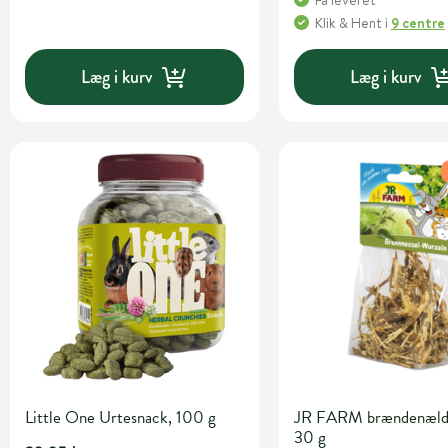
Få leveret
Klik & Hent
i
9 centre
Læg i kurv
Læg i kurv
Little One Urtesnack, 100 g
JR FARM brændenæld
30 g