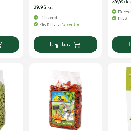
39,95 kr
29,95 kr.
Få leve
Få leveret
Klik & 
Klik & Hent
i
12 centre
e
Læg i kurv
L