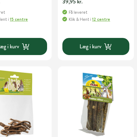
.
39,95 kr.
ret
Få leveret
Hent
i
15 centre
Klik & Hent
i
12 centre
æg i kurv
Læg i kurv