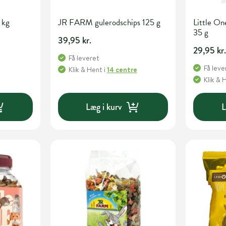
 kg
JR FARM gulerodschips 125 g
Little O
35 g
39,95 kr.
29,95 kr
Få leveret
Få leve
Klik & Hent
i
14 centre
Klik & 
Læg i kurv
L