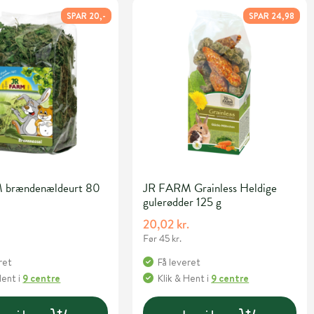
SPAR 20,-
SPAR 24,98
 brændenældeurt 80
JR FARM Grainless Heldige
gulerødder 125 g
20,02 kr.
Før 45 kr.
ret
Få leveret
Hent
i
9 centre
Klik & Hent
i
9 centre