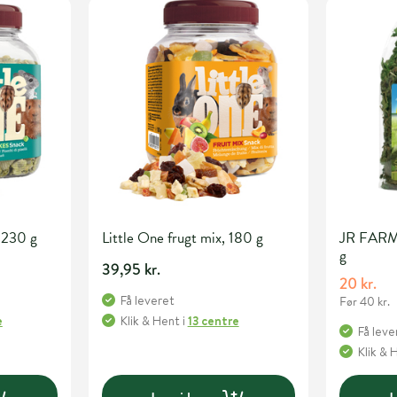
 230 g
Little One frugt mix, 180 g
JR FARM
g
39,95 kr.
20 kr.
Få leveret
Før 40 kr.
e
Klik & Hent
i
13 centre
Få leve
Klik & 