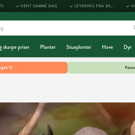
TI
HENT SAMME DAG
LEVERING FRA 69,-
V
g skarpe priser
Planter
Stueplanter
Have
Dyr
lget 🌸
Forud