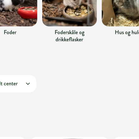
Foder
Foderskåle og
Hus og hul
drikkeflasker
t center