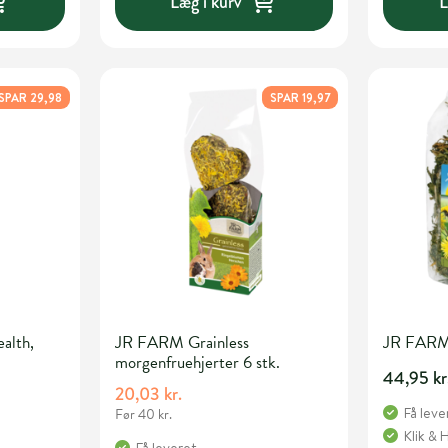
Læg i kurv
L
SPAR 29,98
SPAR 19,97
alth,
JR FARM Grainless
JR FARM 
morgenfruehjerter 6 stk.
44,95 kr
20,03 kr.
Få leve
Før 40 kr.
Klik & 