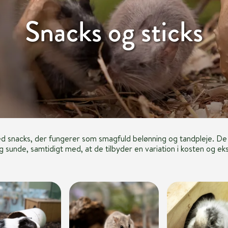
Snacks og sticks
d snacks, der fungerer som smagfuld belønning og tandpleje. De
g sunde, samtidigt med, at de tilbyder en variation i kosten og ek