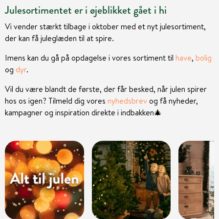
Julesortimentet er i øjeblikket gået i hi
Vi vender stærkt tilbage i oktober med et nyt julesortiment,
der kan få juleglæden til at spire.
Imens kan du gå på opdagelse i vores sortiment til
have
,
bolig
og
dyr
.
Vil du være blandt de første, der får besked, når julen spirer
hos os igen? Tilmeld dig vores
nyhedsbrev
og få nyheder,
kampagner og inspiration direkte i indbakken
🎄