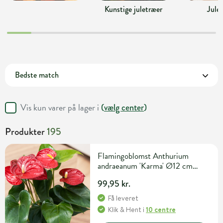
Kunstige juletræer
Jule
Vis kun varer på lager i
(
vælg center
)
Produkter
195
Flamingoblomst Anthurium
andraeanum 'Karma' Ø12 cm
potte
99,95 kr.
Få leveret
Klik & Hent
i
10 centre