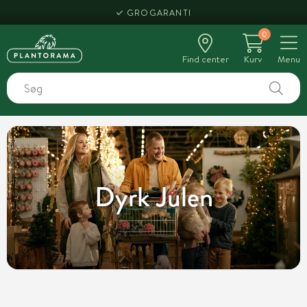
HENT SAMME DAG
0
Find center
Kurv
Menu
Dyrk Julen