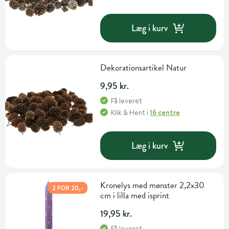
Læg i kurv
Dekorationsartikel Natur
9,95 kr.
Få leveret
Klik & Hent
i
16 centre
Læg i kurv
Kronelys med mønster 2,2x30
2 FOR 20,-
cm i lilla med isprint
19,95 kr.
Få leveret