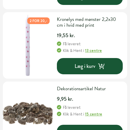
Kronelys med mønster 2,2x30
2 FOR 20,-
cm i hvid med print
19,55 kr.
Få leveret
Klik & Hent
i
13 centre
Læg i kurv
Dekorationsartikel Natur
9,95 kr.
Få leveret
Klik & Hent
i
15 centre