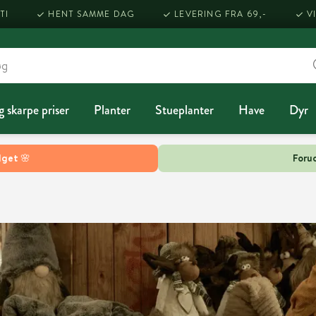
TI
HENT SAMME DAG
LEVERING FRA 69,-
V
g skarpe priser
Planter
Stueplanter
Have
Dyr
lget 🌸
Forud