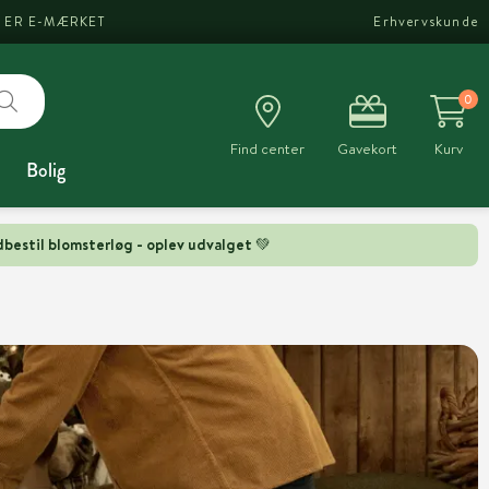
I ER E-MÆRKET
Erhvervskunde
0
Find center
Gavekort
Kurv
Bolig
bestil blomsterløg - oplev udvalget 💚