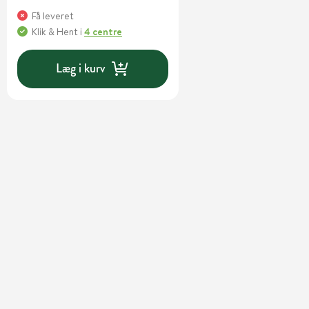
Få leveret
Klik & Hent
i
4 centre
Læg i kurv