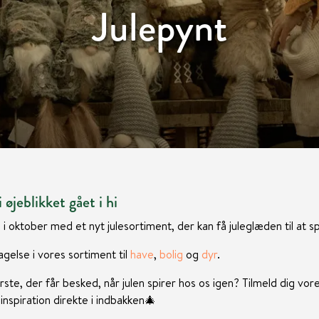
Julepynt
 øjeblikket gået i hi
 i oktober med et nyt julesortiment, der kan få juleglæden til at sp
gelse i vores sortiment til
have
,
bolig
og
dyr
.
rste, der får besked, når julen spirer hos os igen? Tilmeld dig vor
nspiration direkte i indbakken
🎄