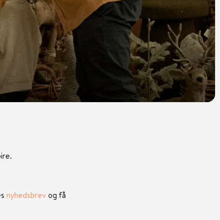
ire.
es
nyhedsbrev
og få