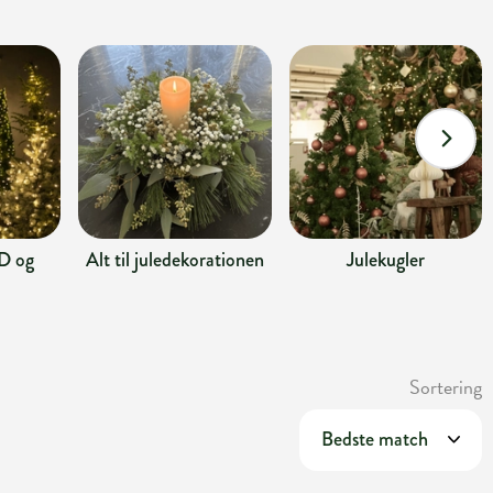
D og
Alt til juledekorationen
Julekugler
Sortering