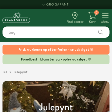
HENT SAMME DAG
GROGARANTI
0
Find center
Kurv
Menu
Frisk krukkerne op efter ferien - se udvalget 🌸
Forudbestil blomsterløg - oplev udvalget 💚
Jul
Julepynt
Julepynt