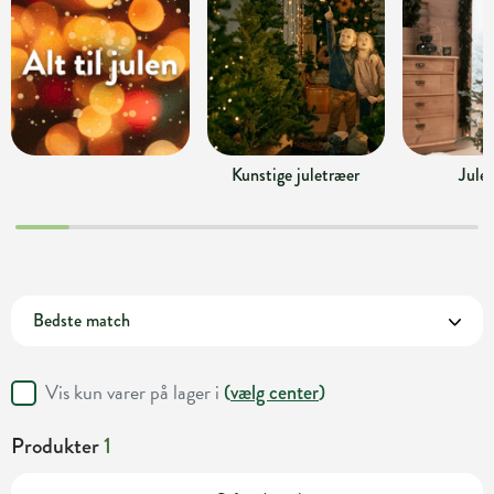
Kunstige juletræer
Jule
Vis kun varer på lager i
(
vælg center
)
Produkter
1