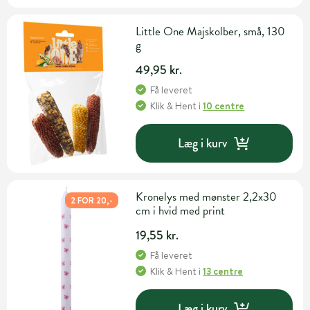
Little One Majskolber, små, 130
g
49,95 kr.
Få leveret
Klik & Hent
i
10 centre
Læg i kurv
Kronelys med mønster 2,2x30
2 FOR 20,-
cm i hvid med print
19,55 kr.
Få leveret
Klik & Hent
i
13 centre
Læg i kurv