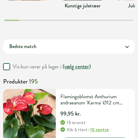
Kunstige juletræer
Jule
Vis kun varer på lager i
(
vælg center
)
Produkter
195
Flamingoblomst Anthurium
andraeanum 'Karma' Ø12 cm
potte
99,95 kr.
Få leveret
Klik & Hent
i
10 centre