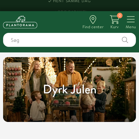
HENT SAMME DAG
0
Find center
Kurv
Menu
Dyrk Julen