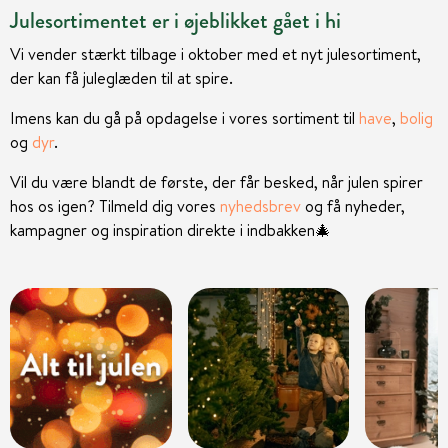
Julesortimentet er i øjeblikket gået i hi
Vi vender stærkt tilbage i oktober med et nyt julesortiment,
der kan få juleglæden til at spire.
Imens kan du gå på opdagelse i vores sortiment til
have
,
bolig
og
dyr
.
Vil du være blandt de første, der får besked, når julen spirer
hos os igen? Tilmeld dig vores
nyhedsbrev
og få nyheder,
kampagner og inspiration direkte i indbakken
🎄