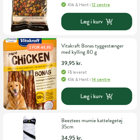
Klik & Hent
i
12 centre
Læg i kurv
Vitakraft Bonas tyggestænger
2 FOR 49,95
med kylling 80 g
39,95 kr.
Få leveret
Klik & Hent
i
14 centre
Læg i kurv
Beeztees mumie kattelegetøj
35cm
34,95 kr.