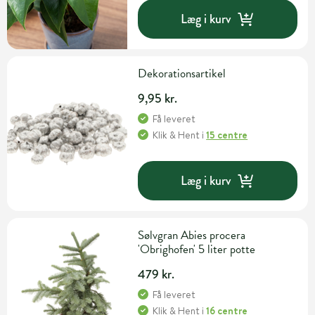
Læg i kurv
Dekorationsartikel
9,95 kr.
Få leveret
Klik & Hent
i
15 centre
Læg i kurv
Sølvgran Abies procera
'Obrighofen' 5 liter potte
479 kr.
Få leveret
Klik & Hent
i
16 centre