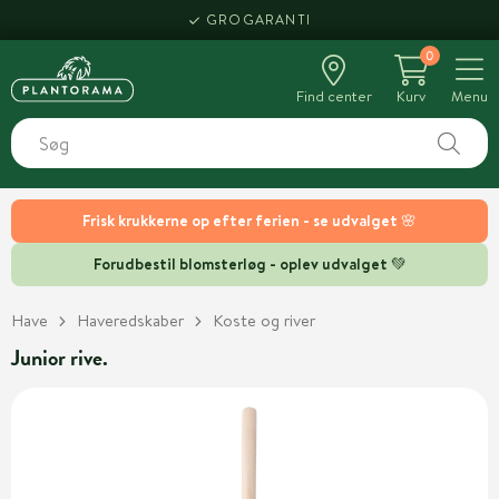
GROGARANTI
0
Find center
Kurv
Menu
Frisk krukkerne op efter ferien - se udvalget 🌸
Forudbestil blomsterløg - oplev udvalget 💚
Have
Haveredskaber
Koste og river
Junior rive.