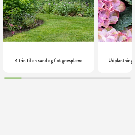
4 trin til en sund og flot græsplæne
Udplantning o