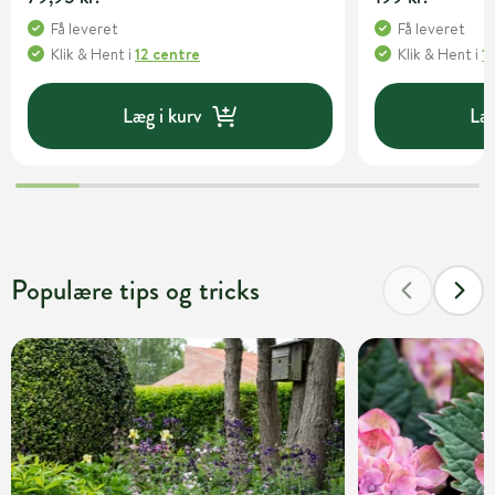
Få leveret
Få leveret
Klik & Hent
i
12 centre
Klik & Hent
i
1
Læg i kurv
Læg
Populære tips og tricks