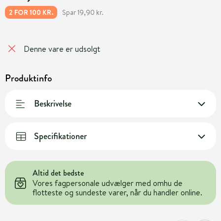
Spar 19,90 kr.
2 FOR 100 KR.
Denne vare er udsolgt
Produktinfo
Beskrivelse
Specifikationer
Altid det bedste
Vores fagpersonale udvælger med omhu de
flotteste og sundeste varer, når du handler online.