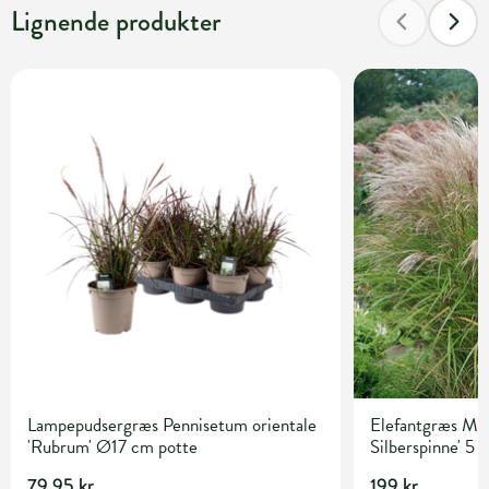
Lignende produkter
Lampepudsergræs Pennisetum orientale
Elefantgræs Misc
'Rubrum' Ø17 cm potte
Silberspinne' 5 l
79,95 kr.
199 kr.