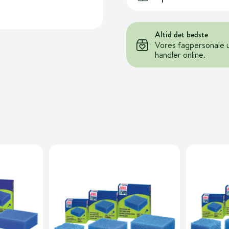
Altid det bedste
Vores fagpersonale 
handler online.