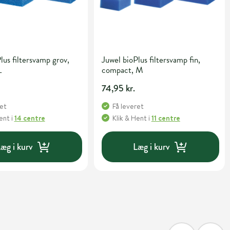
lus filtersvamp grov,
Juwel bioPlus filtersvamp fin,
L
compact, M
74,95 kr.
ret
Få leveret
Hent
i
14 centre
Klik & Hent
i
11 centre
æg i kurv
Læg i kurv