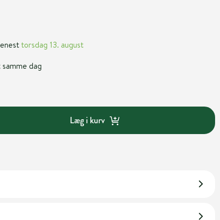
 senest
torsdag 13. august
nt samme dag
Læg i kurv