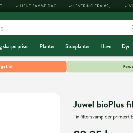
TI
HENT SAMME DAG
LEVERING FRA 69,-
V
g skarpe priser
Planter
Stueplanter
Have
Dyr
lget 🌸
Forud
Juwel bioPlus f
Fin filtersvamp der primært be