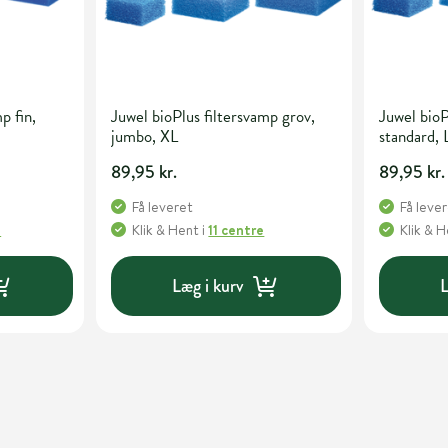
p fin,
Juwel bioPlus filtersvamp grov,
Juwel bioP
jumbo, XL
standard, 
89,95 kr.
89,95 kr.
Få leveret
Få leve
e
Klik & Hent
i
11 centre
Klik & 
Læg i kurv
L