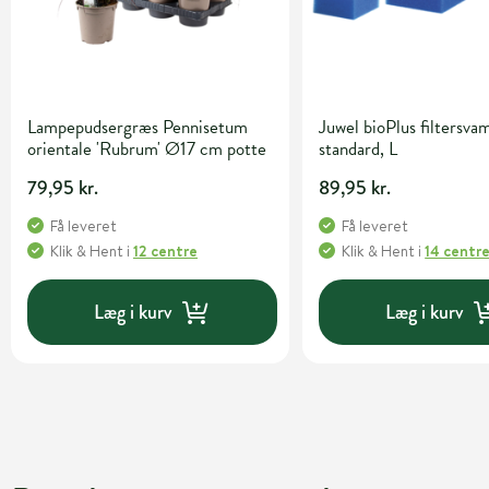
Lampepudsergræs Pennisetum
Juwel bioPlus filtersvam
orientale 'Rubrum' Ø17 cm potte
standard, L
79,95 kr.
89,95 kr.
Få leveret
Få leveret
Klik & Hent
i
12 centre
Klik & Hent
i
14 centr
Læg i kurv
Læg i kurv