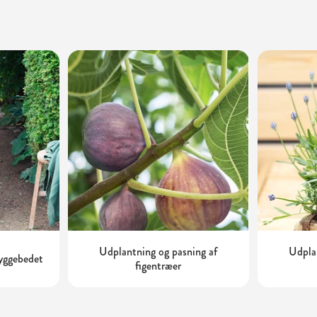
Udplantning og pasning af
Udplan
kyggebedet
figentræer