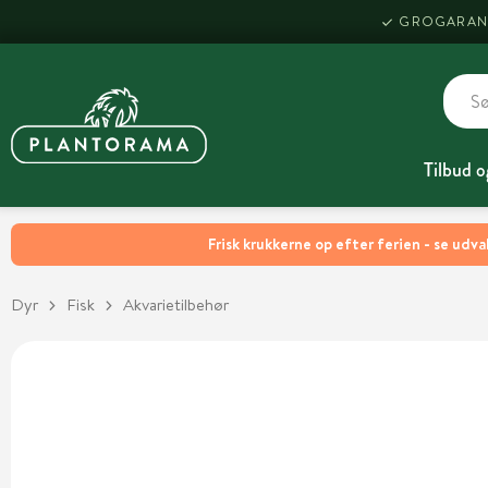
GROGARAN
Tilbud o
Frisk krukkerne op efter ferien - se udva
Dyr
Fisk
Akvarietilbehør