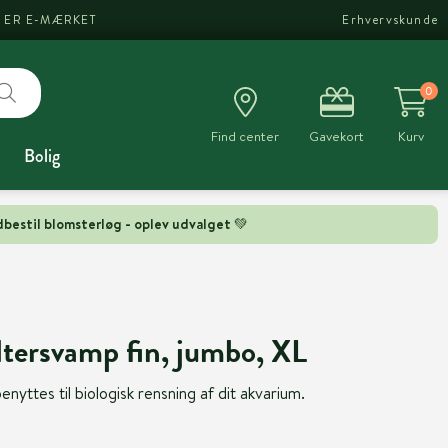
I ER E-MÆRKET
Erhvervskunde
0
Find center
Gavekort
Kurv
Bolig
bestil blomsterløg - oplev udvalget 💚
iltersvamp fin, jumbo, XL
nyttes til biologisk rensning af dit akvarium.