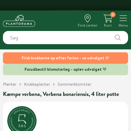
0
Find center
Kurv
Menu
Frisk krukkerne op efter ferien - se udvalget 🌸
Forudbestil blomsterløg - oplev udvalget 💚
Planter
Krukkeplanter
Sommerblomster
Kæmpe verbena, Verbena bonariensis, 4 liter potte