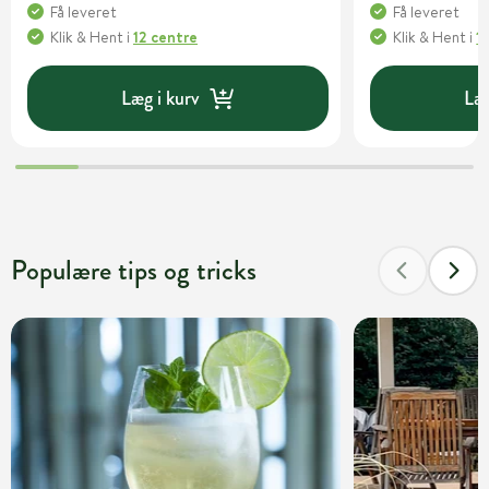
Få leveret
Få leveret
Klik & Hent
i
12 centre
Klik & Hent
i
1
Læg i kurv
Læg
Populære tips og tricks