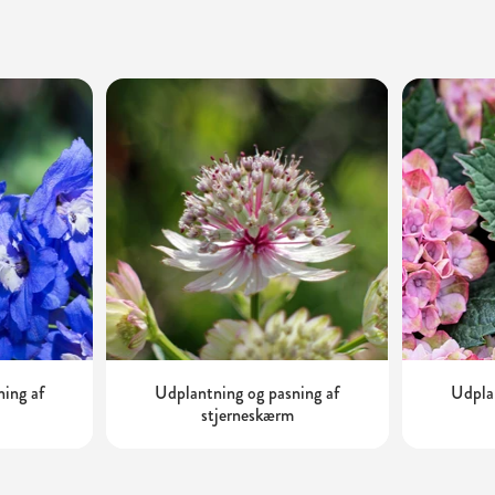
ning af
Udplantning og pasning af
Udplan
stjerneskærm