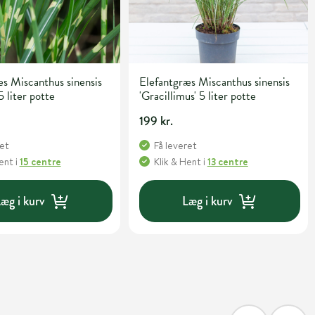
s Miscanthus sinensis
Elefantgræs Miscanthus sinensis
5 liter potte
'Gracillimus' 5 liter potte
199 kr.
ret
Få leveret
Hent
i
15 centre
Klik & Hent
i
13 centre
æg i kurv
Læg i kurv