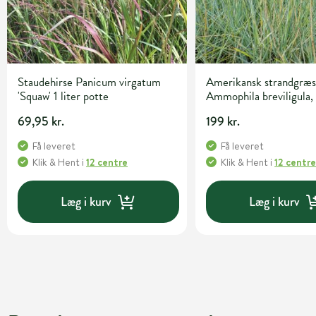
Staudehirse Panicum virgatum
Amerikansk strandgræs
'Squaw' 1 liter potte
Ammophila breviligula, 
potte
69,95 kr.
199 kr.
Få leveret
Få leveret
Klik & Hent
i
12 centre
Klik & Hent
i
12 centr
Læg i kurv
Læg i kurv