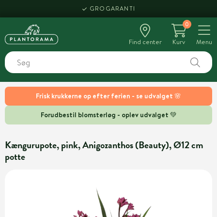
GROGARANTI
0
Find center
Kurv
Menu
Frisk krukkerne op efter ferien - se udvalget 🌸
Forudbestil blomsterløg - oplev udvalget 💚
Kængurupote, pink, Anigozanthos (Beauty), Ø12 cm
potte