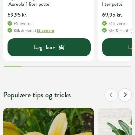
'Aureola' 1 liter potte
liter potte
69,95 kr.
69,95 kr.
Få leveret
Få leveret
Klik & Hent
i
13 centre
Klik & Hent
i
1
Læg i kurv
Læg
Populære tips og tricks