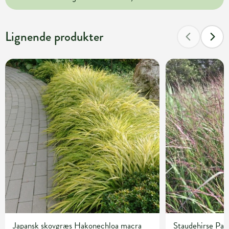
Lignende produkter
Japansk skovgræs Hakonechloa macra
Staudehirse Pan