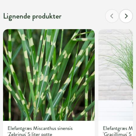
Lignende produkter
Elefantgræs Miscanthus sinensis
Elefantgræs Mis
'Zebrinus' 5 liter potte
'Gracillimus' 5 l