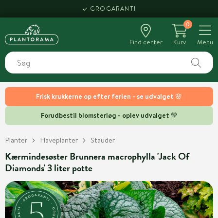
GROGARANTI
0
Find center
Kurv
Menu
Frisk krukkerne op efter ferien - se udvalget 🌸
Forudbestil blomsterløg - oplev udvalget 💚
Planter
Haveplanter
Stauder
Kærmindesøster Brunnera macrophylla 'Jack Of
Diamonds' 3 liter potte