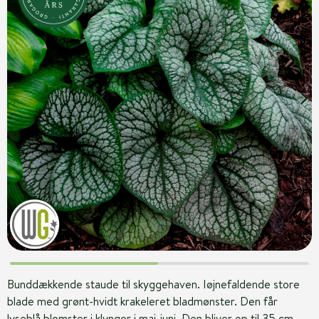
Bunddækkende staude til skyggehaven. Iøjnefaldende store
blade med grønt-hvidt krakeleret bladmønster. Den får
lyseblå blomster i klynger i maj-juni. Den bliver op til 35 cm.