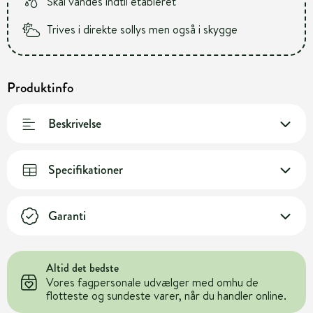
Skal vandes indtil etableret
Trives i direkte sollys men også i skygge
Produktinfo
Beskrivelse
Specifikationer
Garanti
Altid det bedste
Vores fagpersonale udvælger med omhu de
flotteste og sundeste varer, når du handler online.