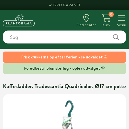
GROGARANTI
0
Find center
Kurv
Menu
Frisk krukkerne op efter ferien - se udvalget 🌸
Forudbestil blomsterløg - oplev udvalget 💚
Kaffesladder, Tradescantia Quadricolor, Ø17 cm potte