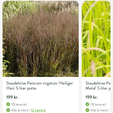
Staudehirse Panicum virgatum 'Heiliger
Staudehirse Pan
Hain' 5 liter potte
Metal' 5 liter p
199 kr.
199 kr.
Få leveret
Få leveret
Klik & Hent
i
12 centre
Klik & Hent
i
1