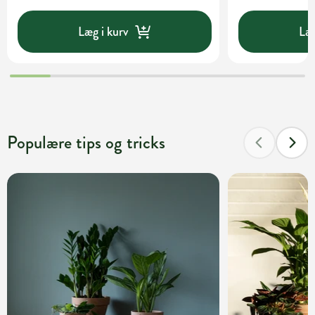
Læg i kurv
Læg
Populære tips og tricks