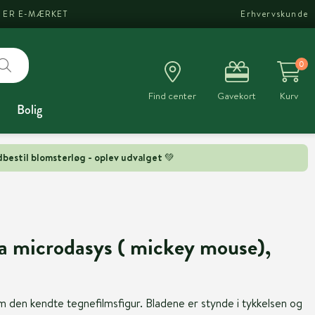
I ER E-MÆRKET
Erhvervskunde
0
Find center
Gavekort
Kurv
Bolig
bestil blomsterløg - oplev udvalget 💚
a microdasys ( mickey mouse),
den kendte tegnefilmsfigur. Bladene er stynde i tykkelsen og