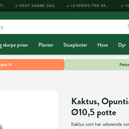
TI
HENT SAMME DAG
LEVERING FRA 69,-
V
g skarpe priser
Planter
Stueplanter
Have
Dyr
lget 🌸
Forud
Kaktus, Opunti
Ø10,5 potte
Kaktus som har udseende som 