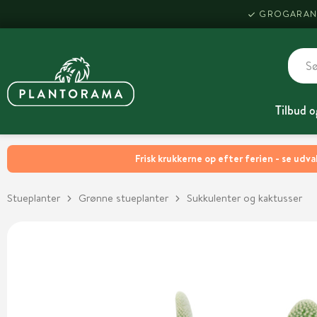
GROGARAN
Tilbud o
Frisk krukkerne op efter ferien - se udva
Stueplanter
Grønne stueplanter
Sukkulenter og kaktusser