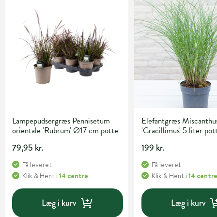
Lampepudsergræs Pennisetum
Elefantgræs Miscanthus
orientale 'Rubrum' Ø17 cm potte
'Gracillimus' 5 liter pot
79,95 kr.
199 kr.
Få leveret
Få leveret
Klik & Hent
i
14 centre
Klik & Hent
i
14 centr
Læg i kurv
Læg i kurv