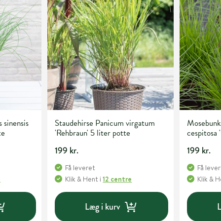
 sinensis
Staudehirse Panicum virgatum
Mosebunk
te
'Rehbraun' 5 liter potte
cespitosa '
potte
199 kr.
199 kr.
Få leveret
Få leve
e
Klik & Hent
i
12 centre
Klik & 
Læg i kurv
L