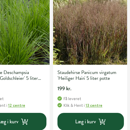
e Deschampsia
Staudehirse Panicum virgatum
Goldschleier' 5 liter
'Heiliger Hain' 5 liter potte
199 kr.
ret
Få leveret
Hent
i
12 centre
Klik & Hent
i
13 centre
æg i kurv
Læg i kurv