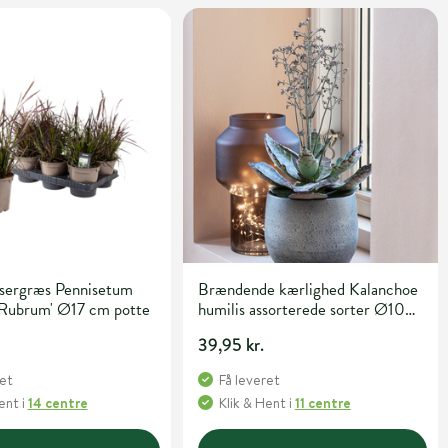
sergræs Pennisetum
Brændende kærlighed Kalanchoe
 'Rubrum' Ø17 cm potte
humilis assorterede sorter Ø10
cm potte
39,95 kr.
ret
Få leveret
Hent
i
14 centre
Klik & Hent
i
11 centre