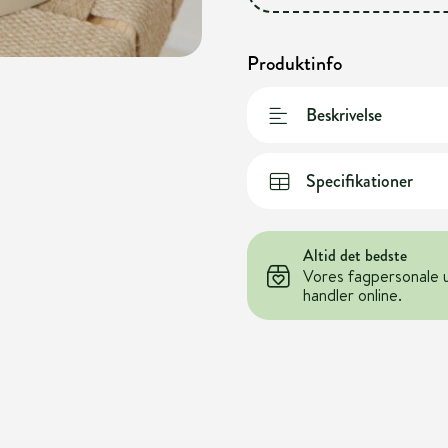
Produktinfo
Beskrivelse
Specifikationer
Altid det bedste
Vores fagpersonale 
handler online.