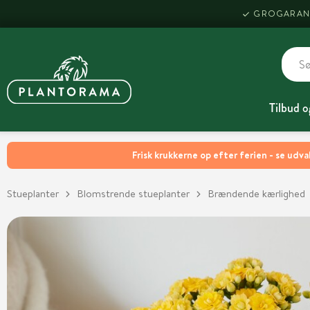
GROGARAN
Tilbud o
Frisk krukkerne op efter ferien - se udva
Stueplanter
Blomstrende stueplanter
Brændende kærlighed