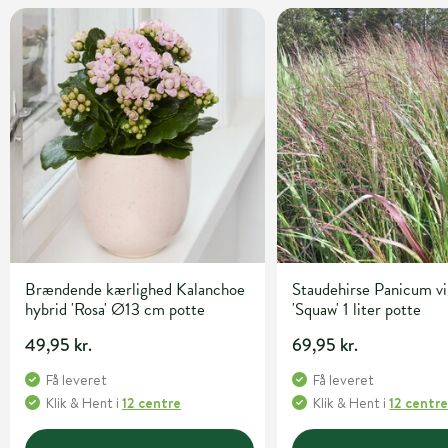
Brændende kærlighed Kalanchoe
Staudehirse Panicum v
hybrid 'Rosa' Ø13 cm potte
'Squaw' 1 liter potte
49,95 kr.
69,95 kr.
Få leveret
Få leveret
Klik & Hent
i
12 centre
Klik & Hent
i
12 centr