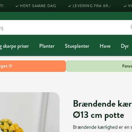
TI
HENT SAMME DAG
LEVERING FRA 69,-
V
g skarpe priser
Planter
Stueplanter
Have
Dyr
lget 🌸
Forud
Brændende kærl
Ø13 cm potte
Brændende kærlighed er en sm