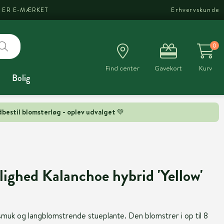
I ER E-MÆRKET
Erhvervskunde
0
Find center
Gavekort
Kurv
Bolig
bestil blomsterløg - oplev udvalget 💚
ighed Kalanchoe hybrid 'Yellow'
uk og langblomstrende stueplante. Den blomstrer i op til 8