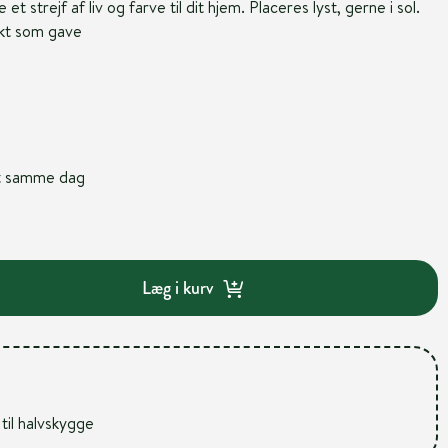
e et strejf af liv og farve til dit hjem. Placeres lyst, gerne i sol.
kt som gave
nt samme dag
Læg i kurv
 til halvskygge