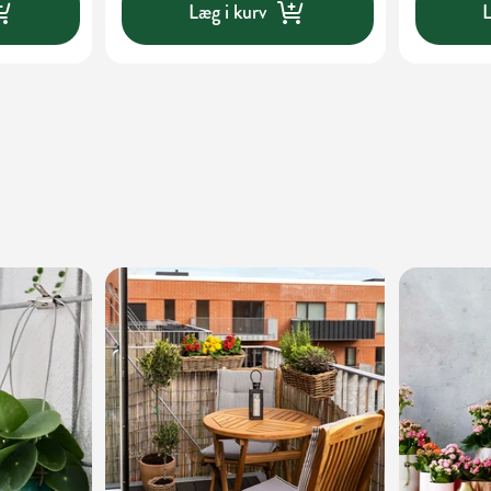
Læg i kurv
L