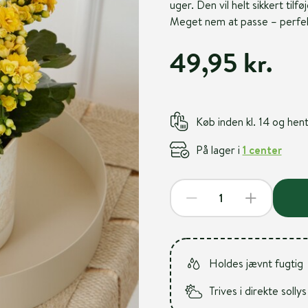
uger. Den vil helt sikkert tilføj
Meget nem at passe – perfe
49,95 kr.
Køb inden kl. 14 og he
På lager i
1 center
Holdes jævnt fugtig
Trives i direkte sollys