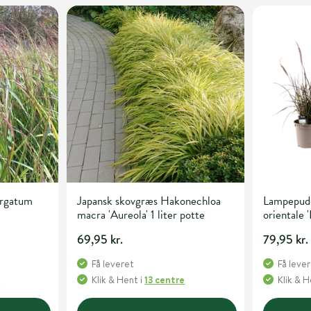
irgatum
Japansk skovgræs Hakonechloa
Lampepud
macra 'Aureola' 1 liter potte
orientale
69,95 kr.
79,95 kr.
Få leveret
Få leve
e
Klik & Hent
i
13 centre
Klik & 