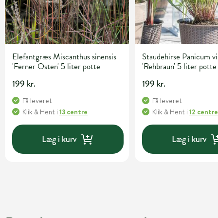
Elefantgræs Miscanthus sinensis
Staudehirse Panicum v
'Ferner Osten' 5 liter potte
'Rehbraun' 5 liter potte
199 kr.
199 kr.
Få leveret
Få leveret
Klik & Hent
i
13 centre
Klik & Hent
i
12 centr
Læg i kurv
Læg i kurv