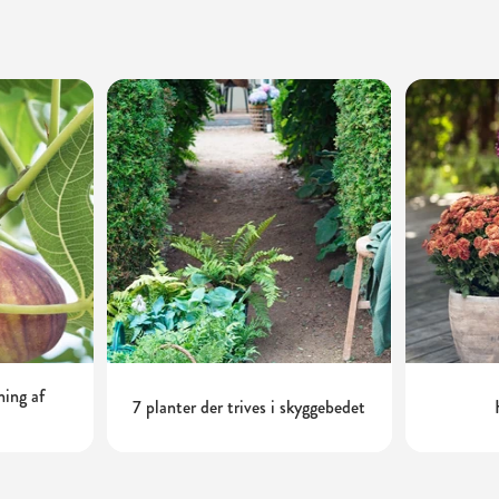
ning af
7 planter der trives i skyggebedet