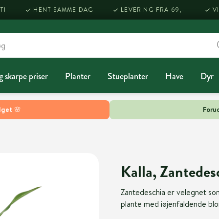
TI
HENT SAMME DAG
LEVERING FRA 69,-
V
g skarpe priser
Planter
Stueplanter
Have
Dyr
lget 🌸
Forud
Kalla, Zantedes
Zantedeschia er velegnet som
plante med iøjenfaldende bl