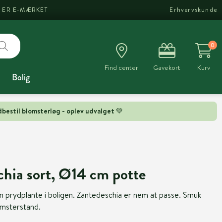
I ER E-MÆRKET
Erhvervskunde
0
Find center
Gavekort
Kurv
Bolig
bestil blomsterløg - oplev udvalget 💚
chia sort, Ø14 cm potte
 prydplante i boligen. Zantedeschia er nem at passe. Smuk
omsterstand.