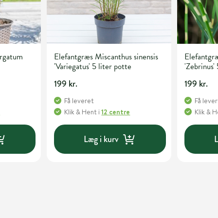
irgatum
Elefantgræs Miscanthus sinensis
Elefantgræ
'Variegatus' 5 liter potte
'Zebrinus' 
199 kr.
199 kr.
Få leveret
Få leve
e
Klik & Hent
i
12 centre
Klik & 
Læg i kurv
L