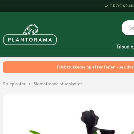
GROGARAN
Tilbud o
Frisk krukkerne op efter ferien - se udva
Stueplanter
Blomstrende stueplanter