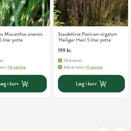
s Miscanthus sinensis
Staudehirse Panicum virgatum
5 liter potte
'Heiliger Hain' 5 liter potte
199 kr.
ret
Få leveret
Hent
i
14 centre
Klik & Hent
i
11 centre
æg i kurv
Læg i kurv