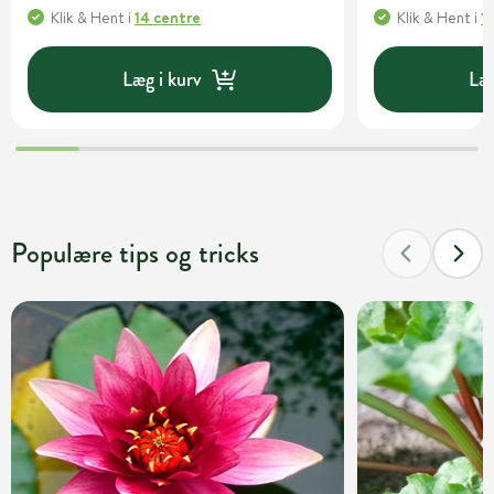
Klik & Hent
i
14 centre
Klik & Hent
i
1
Læg i kurv
Læg
Populære tips og tricks