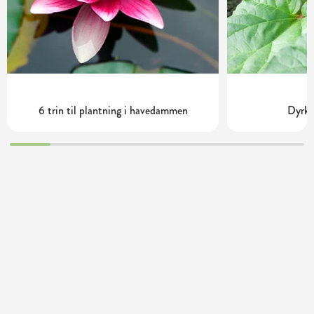
6 trin til plantning i havedammen
Dyrkn