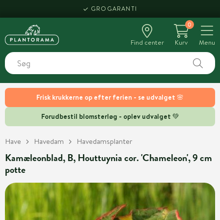
GROGARANTI
0
Find center
Kurv
Menu
Frisk krukkerne op efter ferien - se udvalget 🌸
Forudbestil blomsterløg - oplev udvalget 💚
Have
Havedam
Havedamsplanter
Kamæleonblad, B, Houttuynia cor. 'Chameleon', 9 cm
potte