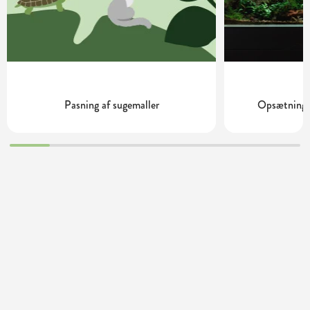
Pasning af sugemaller
Opsætning o