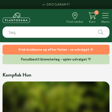
GROGARANTI
0
Find center
Kurv
Menu
Frisk krukkerne op efter ferien - se udvalget 🌸
Forudbestil blomsterløg - oplev udvalget 💚
Kampfisk Hun