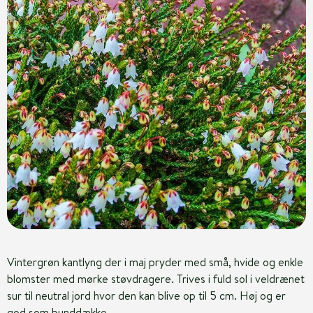
Vintergrøn kantlyng der i maj pryder med små, hvide og enkle
blomster med mørke støvdragere. Trives i fuld sol i veldrænet
sur til neutral jord hvor den kan blive op til 5 cm. Høj og er
god som bunddække.