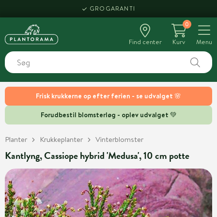
GROGARANTI
0
Find center
Kurv
Menu
Frisk krukkerne op efter ferien - se udvalget 🌸
Forudbestil blomsterløg - oplev udvalget 💚
Planter
Krukkeplanter
Vinterblomster
Kantlyng, Cassiope hybrid 'Medusa', 10 cm potte