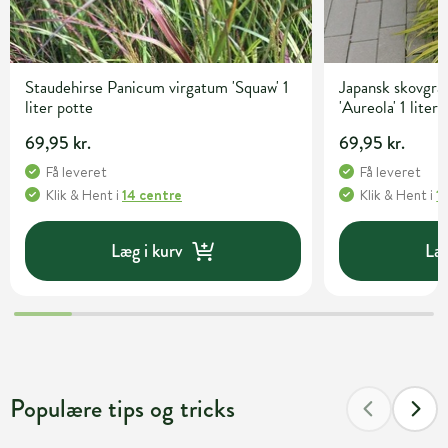
Staudehirse Panicum virgatum 'Squaw' 1
Japansk skovgr
liter potte
'Aureola' 1 liter
69,95 kr.
69,95 kr.
Få leveret
Få leveret
Klik & Hent
i
14 centre
Klik & Hent
i
1
Læg i kurv
Læg
Populære tips og tricks