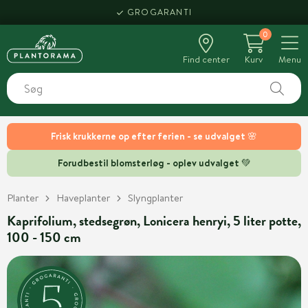
GROGARANTI
0
Find center
Kurv
Menu
Frisk krukkerne op efter ferien - se udvalget 🌸
Forudbestil blomsterløg - oplev udvalget 💚
Planter
Haveplanter
Slyngplanter
Kaprifolium, stedsegrøn, Lonicera henryi, 5 liter potte,
100 - 150 cm