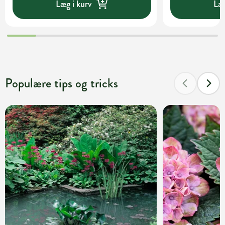
Læg i kurv
Læg
Populære tips og tricks