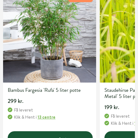
Bambus Fargesia 'Rufa' 5 liter potte
Staudehirse Pan
Metal' 5 liter p
299 kr.
199 kr.
Få leveret
Få leveret
Klik & Hent
i
13 centre
Klik & Hent
i
1