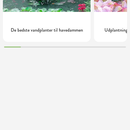
De bedste vandplanter til havedammen
Udplantning o