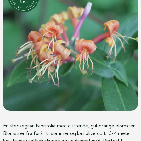
En stedsegrøn kaprifolie med duftende, gul-orange blomster.
Blomstrer fra forår til sommer og kan blive op til 3-4 meter
høj. Trives i sol/halvskygge og veldrænet jord. Perfekt til