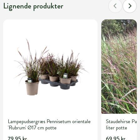
Lignende produkter
Lampepudsergræs Pennisetum orientale
Staudehirse Pan
'Rubrum' Ø17 cm potte
liter potte
79,95 kr.
69,95 kr.