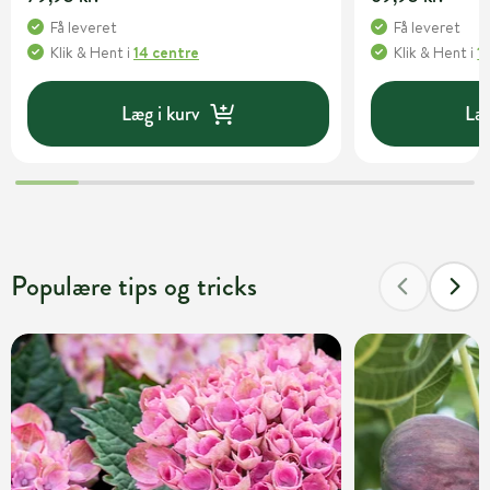
Få leveret
Få leveret
Klik & Hent
i
14 centre
Klik & Hent
i
1
Læg i kurv
Læg
Populære tips og tricks