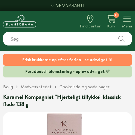
GROGARANTI
0
Find center
Kurv
Menu
Frisk krukkerne op efter ferien - se udvalget 🌸
Forudbestil blomsterløg - oplev udvalget 💚
Bolig
Madværkstedet
Chokolade og søde sager
Karamel Kompagniet "Hjerteligt tillykke" klassisk
fløde 138 g