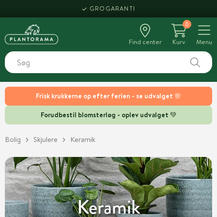
HENT SAMME DAG
GROGARANTI
0
Find center
Kurv
Menu
Frisk krukkerne op efter ferien - se udvalget 🌸
Forudbestil blomsterløg - oplev udvalget 💚
Bolig
Skjulere
Keramik
Keramik