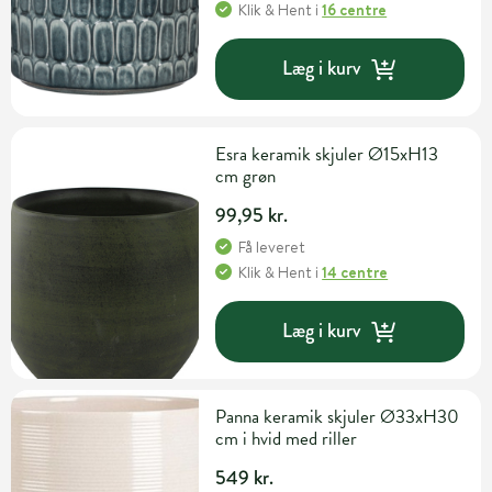
Klik & Hent
i
16 centre
Læg i kurv
Esra keramik skjuler Ø15xH13
cm grøn
99,95 kr.
Få leveret
Klik & Hent
i
14 centre
Læg i kurv
Panna keramik skjuler Ø33xH30
cm i hvid med riller
549 kr.