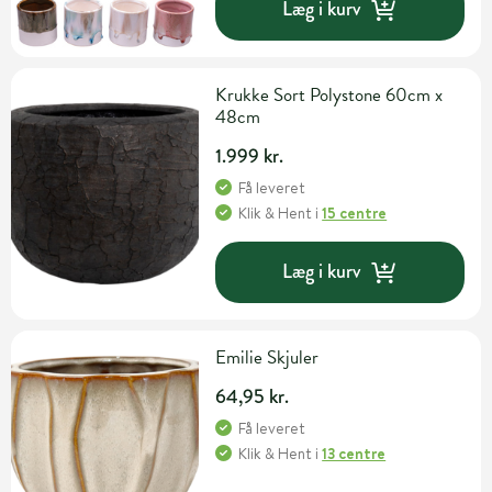
Læg i kurv
Krukke Sort Polystone 60cm x
48cm
1.999 kr.
Få leveret
Klik & Hent
i
15 centre
Læg i kurv
Emilie Skjuler
64,95 kr.
Få leveret
Klik & Hent
i
13 centre