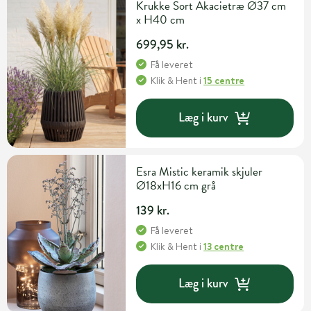
Krukke Sort Akacietræ Ø37 cm
x H40 cm
699,95 kr.
Få leveret
Klik & Hent
i
15 centre
Læg i kurv
Esra Mistic keramik skjuler
Ø18xH16 cm grå
139 kr.
Få leveret
Klik & Hent
i
13 centre
Læg i kurv