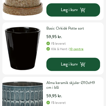
Læg i kurv
Basic Orkidé Potte sort
59,95 kr.
Få leveret
Klik & Hent
i
10 centre
Læg i kurv
Alma keramik skjuler Ø10xH9
cm i blå
59,95 kr.
Få leveret