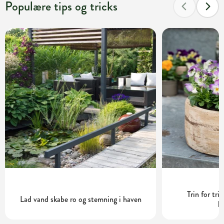
Populære tips og tricks
Trin for tri
Lad vand skabe ro og stemning i haven
h