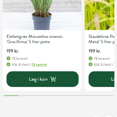
Elefantgræs Miscanthus sinensis
Staudehirse Pan
'Gracillimus' 5 liter potte
Metal' 5 liter p
199 kr.
199 kr.
Få leveret
Få leveret
Klik & Hent
i
13 centre
Klik & Hent
i
1
Læg i kurv
Læg