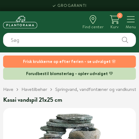
GROGARANTI
0
Find center
Kurv
Menu
Frisk krukkerne op efter ferien - se udvalget 🌸
Forudbestil blomsterløg - oplev udvalget 💚
Have
Havetilbehør
Springvand, vandfontæner og vandkunst
Kasai vandspil 21x25 cm