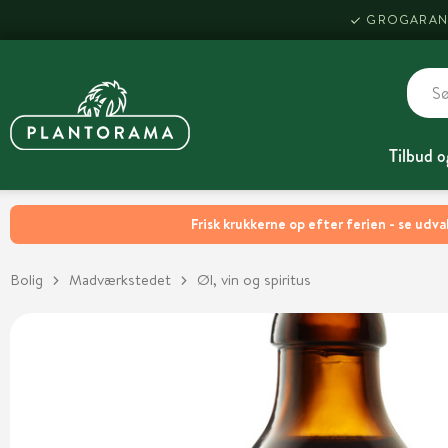
GROGARAN
Tilbud o
Frisk krukkerne op efter ferien - se udva
Bolig
Madværkstedet
Øl, vin og spiritus