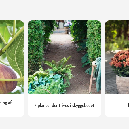
ning af
7 planter der trives i skyggebedet