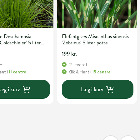
e Deschampsia
Elefantgræs Miscanthus sinensis
Goldschleier' 5 liter
'Zebrinus' 5 liter potte
199 kr.
ret
Få leveret
Hent
i
11 centre
Klik & Hent
i
15 centre
æg i kurv
Læg i kurv