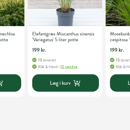
nechloa
Elefantgræs Miscanthus sinensis
Mosebunk
potte
'Variegatus' 5 liter potte
cespitosa '
potte
199 kr.
199 kr.
Få leveret
Få leve
Klik & Hent
i
12 centre
Klik & 
Læg i kurv
L