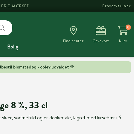
I ER E-MÆRKET
Erhvervskunde
0
Find center
Gavekort
Kurv
Bolig
bestil blomsterløg - oplev udvalget 💚
ge 8 %, 33 cl
t skær, sødmefuld og er donker ale, lagret med kirsebær i 6