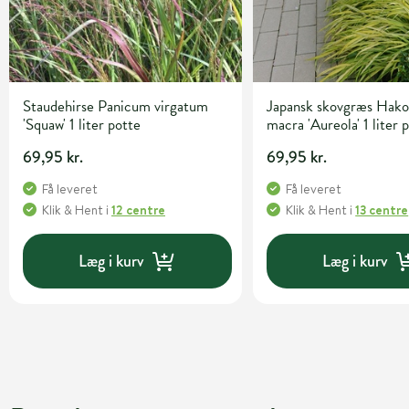
Staudehirse Panicum virgatum
Japansk skovgræs Hako
'Squaw' 1 liter potte
macra 'Aureola' 1 liter 
69,95 kr.
69,95 kr.
Få leveret
Få leveret
Klik & Hent
i
12 centre
Klik & Hent
i
13 centre
Læg i kurv
Læg i kurv