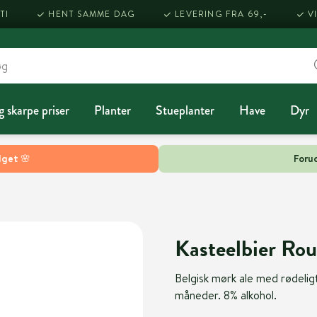
TI
HENT SAMME DAG
LEVERING FRA 69,-
V
g skarpe priser
Planter
Stueplanter
Have
Dyr
lget 🌸
Forud
Kasteelbier Rou
Belgisk mørk ale med rødelig
måneder. 8% alkohol.