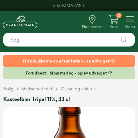
GROGARANTI
0
Find center
Kurv
Menu
Frisk krukkerne op efter ferien - se udvalget 🌸
Forudbestil blomsterløg - oplev udvalget 💚
Bolig
Madværkstedet
Øl, vin og spiritus
Kasteelbier Tripel 11%, 33 cl