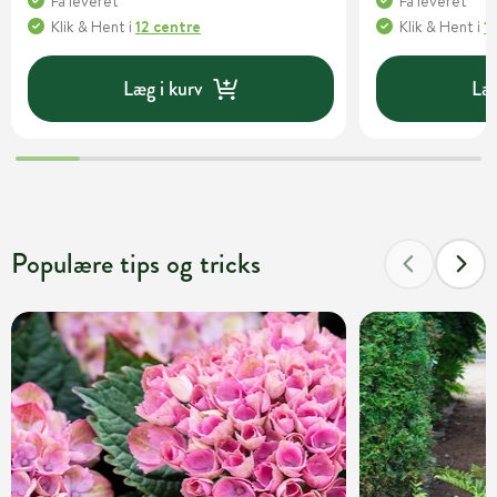
Få leveret
Få leveret
Klik & Hent
i
12 centre
Klik & Hent
i
1
Læg i kurv
Læg
Populære tips og tricks