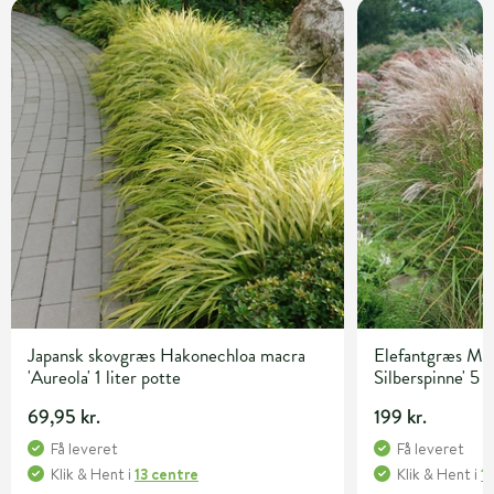
Japansk skovgræs Hakonechloa macra
Elefantgræs Misc
'Aureola' 1 liter potte
Silberspinne' 5 l
69,95 kr.
199 kr.
Få leveret
Få leveret
Klik & Hent
i
13 centre
Klik & Hent
i
1