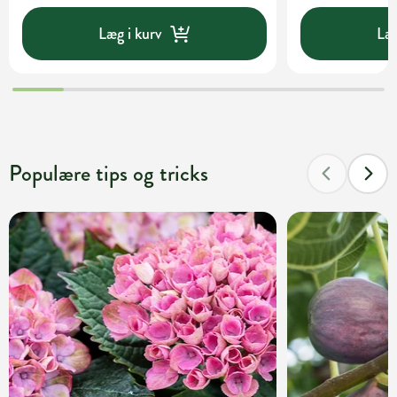
Læg i kurv
Læg
Populære tips og tricks