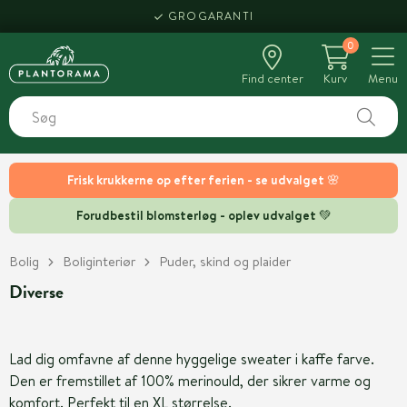
GROGARANTI
0
Find center
Kurv
Menu
Frisk krukkerne op efter ferien - se udvalget 🌸
Forudbestil blomsterløg - oplev udvalget 💚
Bolig
Boliginteriør
Puder, skind og plaider
Diverse
Lad dig omfavne af denne hyggelige sweater i kaffe farve.
Den er fremstillet af 100% merinould, der sikrer varme og
komfort. Perfekt til en XL størrelse.