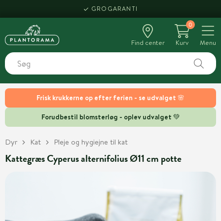
GROGARANTI
0
Find center
Kurv
Menu
Frisk krukkerne op efter ferien - se udvalget 🌸
Forudbestil blomsterløg - oplev udvalget 💚
Dyr
Kat
Pleje og hygiejne til kat
Kattegræs Cyperus alternifolius Ø11 cm potte