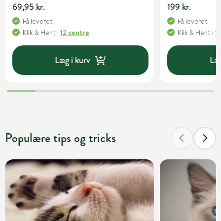
69,95 kr.
199 kr.
Få leveret
Få leveret
Klik & Hent
i
12 centre
Klik & Hent
i
1
Læg i kurv
Læg
Populære tips og tricks