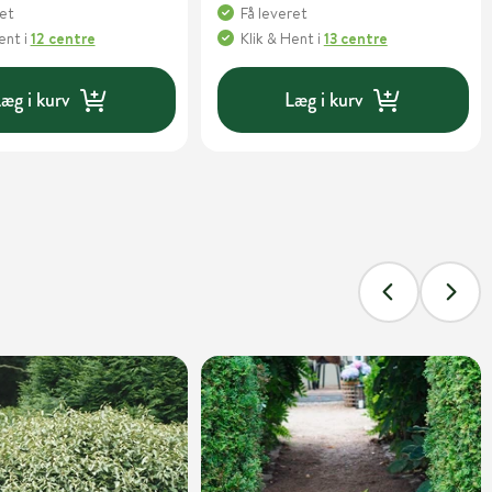
ret
Få leveret
Hent
i
12 centre
Klik & Hent
i
13 centre
æg i kurv
Læg i kurv