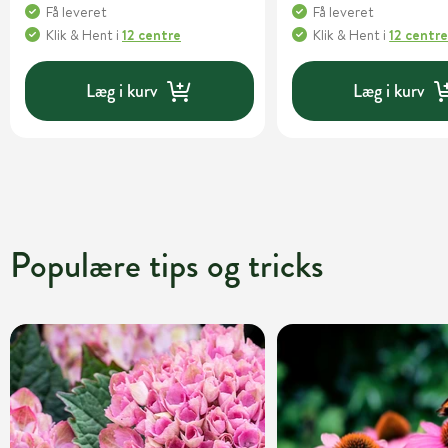
Få leveret
Få leveret
Klik & Hent
i
12 centre
Klik & Hent
i
12 centr
Læg i kurv
Læg i kurv
Populære tips og tricks