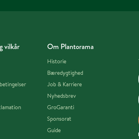
 vilkår
Om Plantorama
Historie
Bæredygtighed
sbetingelser
Job & Karriere
Nyhedsbrev
klamation
GroGaranti
Sponsorat
Guide