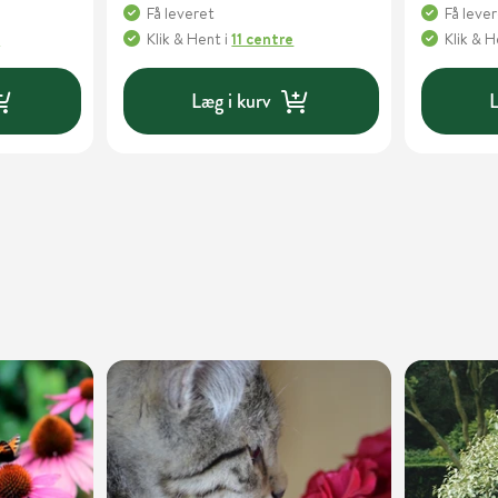
Få leveret
Få leve
e
Klik & Hent
i
11 centre
Klik & 
Læg i kurv
L