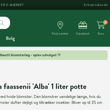
I ER E-MÆRKET
Erhvervskunde
0
Find center
Gavekort
Kurv
Bolig
bestil blomsterløg - oplev udvalget 💚
faassenii 'Alba' 1 liter potte
ed hvide blomster. Den blomstrer uendelige længe, hvis du
mster dufter dejligt og tiltrækker insekter. Bliver op til 35 cm