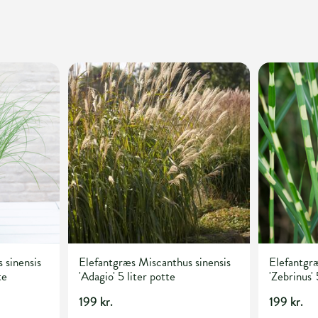
 sinensis
Elefantgræs Miscanthus sinensis
Elefantgræ
te
'Adagio' 5 liter potte
'Zebrinus' 
199 kr.
199 kr.