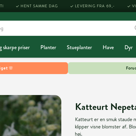
TI
HENT SAMME DAG
LEVERING FRA 69,-
V
g skarpe priser
Planter
Stueplanter
Have
Dyr
lget 🌸
Forud
Katteurt Nepeta 
Katteurt er en smuk staude m
klipper visne blomster af. Blo
høj.